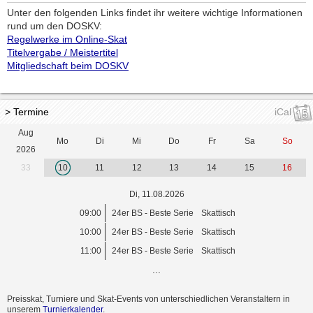
Unter den folgenden Links findet ihr weitere wichtige Informationen
rund um den DOSKV:
Regelwerke im Online-Skat
Titelvergabe / Meistertitel
Mitgliedschaft beim DOSKV
> Termine
iCal
Aug
Mo
Di
Mi
Do
Fr
Sa
So
2026
33
10
11
12
13
14
15
16
Di, 11.08.2026
09:00
24er BS - Beste Serie
Skattisch
10:00
24er BS - Beste Serie
Skattisch
11:00
24er BS - Beste Serie
Skattisch
...
Preisskat, Turniere und Skat-Events von unterschiedlichen Veranstaltern in
unserem
Turnierkalender
.