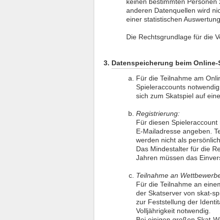
keinen bestimmten Personen 
anderen Datenquellen wird n
einer statistischen Auswertung
Die Rechtsgrundlage für die Ve
Datenspeicherung beim Online-
Für die Teilnahme am Onlin
Spieleraccounts notwendig
sich zum Skatspiel auf ein
Registrierung:
Für diesen Spieleraccount 
E-Mailadresse angeben. T
werden nicht als persönlic
Das Mindestalter für die R
Jahren müssen das Einvers
Teilnahme an Wettbewerb
Für die Teilnahme an eine
der Skatserver von skat-s
zur Feststellung der Identi
Volljährigkeit notwendig.
Bei einigen großen Skat-We