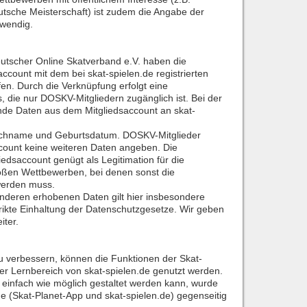
utsche Meisterschaft) ist zudem die Angabe der
twendig.
utscher Online Skatverband e.V. haben die
account mit dem bei skat-spielen.de registrierten
en. Durch die Verknüpfung erfolgt eine
, die nur DOSKV-Mitgliedern zugänglich ist. Bei der
de Daten aus dem Mitgliedsaccount an skat-
achname und Geburtsdatum. DOSKV-Mitglieder
count keine weiteren Daten angeben. Die
edsaccount genügt als Legitimation für die
oßen Wettbewerben, bei denen sonst die
werden muss.
anderen erhobenen Daten gilt hier insbesondere
trikte Einhaltung der Datenschutzgesetze. Wir geben
iter.
u verbessern, können die Funktionen der Skat-
er Lernbereich von skat-spielen.de genutzt werden.
 einfach wie möglich gestaltet werden kann, wurde
he (Skat-Planet-App und skat-spielen.de) gegenseitig