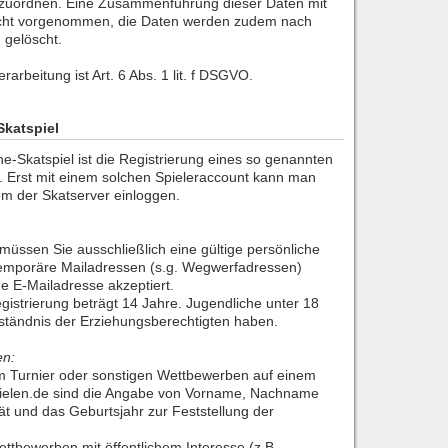
zuordnen. Eine Zusammenführung dieser Daten mit
icht vorgenommen, die Daten werden zudem nach
 gelöscht.
rarbeitung ist Art. 6 Abs. 1 lit. f DSGVO.
Skatspiel
e-Skatspiel ist die Registrierung eines so genannten
. Erst mit einem solchen Spieleraccount kann man
em der Skatserver einloggen.
müssen Sie ausschließlich eine gültige persönliche
emporäre Mailadressen (s.g. Wegwerfadressen)
he E-Mailadresse akzeptiert.
egistrierung beträgt 14 Jahre. Jugendliche unter 18
tändnis der Erziehungsberechtigten haben.
en:
m Turnier oder sonstigen Wettbewerben auf einem
pielen.de sind die Angabe von Vorname, Nachname
tät und das Geburtsjahr zur Feststellung der
ttbewerben mit öffentlichem Interesse (z.B.