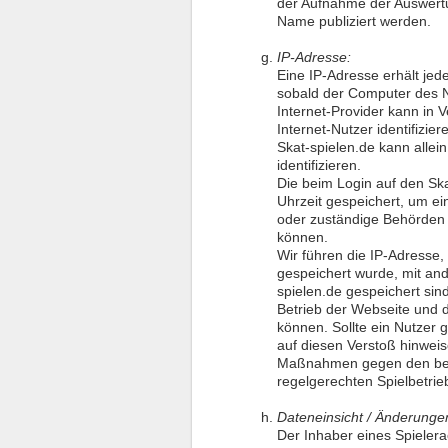
der Aufnahme der Auswertu
Name publiziert werden.
IP-Adresse:
Eine IP-Adresse erhält jed
sobald der Computer des Nu
Internet-Provider kann in 
Internet-Nutzer identifizier
Skat-spielen.de kann allein
identifizieren.
Die beim Login auf den Sk
Uhrzeit gespeichert, um ei
oder zuständige Behörden 
können.
Wir führen die IP-Adresse,
gespeichert wurde, mit and
spielen.de gespeichert sin
Betrieb der Webseite und 
können. Sollte ein Nutzer 
auf diesen Verstoß hinwei
Maßnahmen gegen den betr
regelgerechten Spielbetrie
Dateneinsicht / Änderunge
Der Inhaber eines Spieler