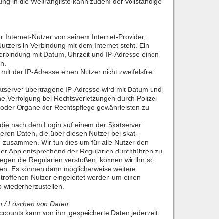
ng in die Weltrangliste kann zudem der vollständige
er Internet-Nutzer von seinem Internet-Provider,
tzers in Verbindung mit dem Internet steht. Ein
Verbindung mit Datum, Uhrzeit und IP-Adresse einen
en.
 mit der IP-Adresse einen Nutzer nicht zweifelsfrei
atserver übertragene IP-Adresse wird mit Datum und
ne Verfolgung bei Rechtsverletzungen durch Polizei
oder Organe der Rechtspflege gewährleisten zu
 die nach dem Login auf einem der Skatserver
eren Daten, die über diesen Nutzer bei skat-
d zusammen. Wir tun dies um für alle Nutzer den
der App entsprechend der Regularien durchführen zu
gegen die Regularien verstoßen, können wir ihn so
sen. Es können dann möglicherweise weitere
offenen Nutzer eingeleitet werden um einen
b wiederherzustellen.
n / Löschen von Daten:
accounts kann von ihm gespeicherte Daten jederzeit