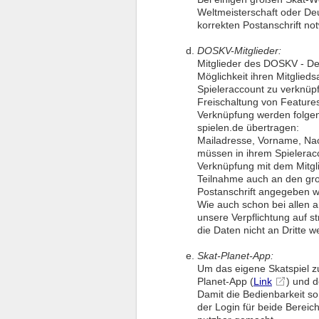
Weltmeisterschaft oder De
korrekten Postanschrift no
DOSKV-Mitglieder:
Mitglieder des DOSKV - De
Möglichkeit ihren Mitglieds
Spieleraccount zu verknüpf
Freischaltung von Features
Verknüpfung werden folgen
spielen.de übertragen:
Mailadresse, Vorname, N
müssen in ihrem Spielerac
Verknüpfung mit dem Mitgli
Teilnahme auch an den gr
Postanschrift angegeben 
Wie auch schon bei allen 
unsere Verpflichtung auf s
die Daten nicht an Dritte we
Skat-Planet-App:
Um das eigene Skatspiel z
Planet-App (
Link
) und d
Damit die Bedienbarkeit so
der Login für beide Bereic