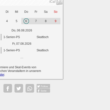
iCal
Di
Mi
Do
Fr
Sa
So
4
5
6
7
8
9
Do, 06.08.2026
1-Serien-PS
Skattisch
Fr, 07.08.2026
1-Serien-PS
Skattisch
...
urniere und Skat-Events von
ichen Veranstaltern in unserem
der
.
Follow
Seite