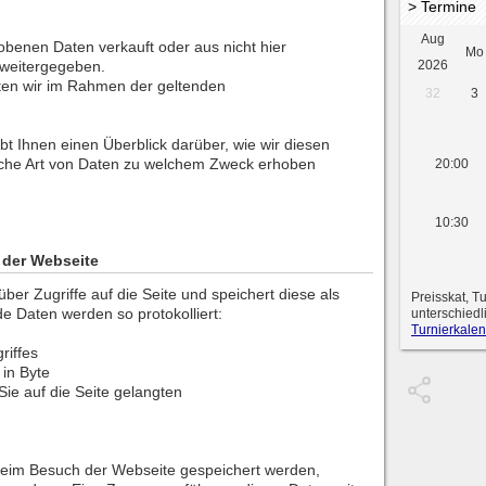
> Termine
Aug
obenen Daten verkauft oder aus nicht hier
Mo
 weitergegeben.
2026
ten wir im Rahmen der geltenden
32
3
bt Ihnen einen Überblick darüber, wie wir diesen
lche Art von Daten zu welchem Zweck erhoben
20:00
10:30
der Webseite
ber Zugriffe auf die Seite und speichert diese als
Preisskat, T
de Daten werden so protokolliert:
unterschiedl
Turnierkalen
riffes
in Byte
ie auf die Seite gelangten
beim Besuch der Webseite gespeichert werden,