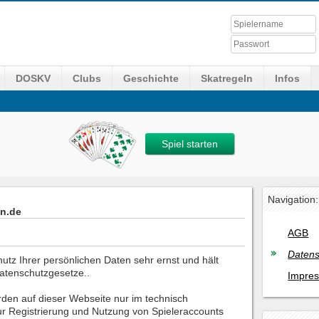
DOSKV
Clubs
Geschichte
Skatregeln
Infos
Spiel starten
Navigation:
en.de
AGB
Datens
utz Ihrer persönlichen Daten sehr ernst und hält
Datenschutzgesetze..
Impre
en auf dieser Webseite nur im technisch
r Registrierung und Nutzung von Spieleraccounts