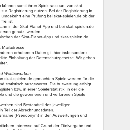
 können somit ihren Spieleraccount von skat-
p zur Registrierung nutzen. Bei der Registrierung in
t umgekehrt eine Prüfung bei skat-spielen.de ob der
rei ist.
ann in der Skat-Planet-App und bei skat-spielen.de
erson genutzt werden.
schen der Skat-Planet-App und skat-spielen.de
, Mailadresse
anderen erhobenen Daten gilt hier insbesondere
trikte Einhaltung der Datenschutzgesetze. Wir geben
iter.
nd Wettbewerben:
on skat-spielen.de gemachten Spiele werden für die
nd statistisch ausgewertet. Die Auswertung erfolgt
listen bzw. in einer Spielerstatistik, in der die
iele und die gewonnenen und verlorenen Spiele
werben sind Bestandteil des jeweiligen
n Teil der Abrechnungsdaten.
elername (Pseudonym) in den Auswertungen und
tlichem Interesse auf Grund der Titelvergabe und