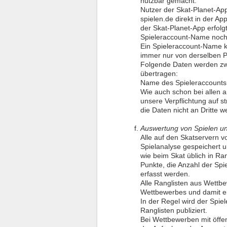
nutzbar gemacht.
Nutzer der Skat-Planet-App
spielen.de direkt in der Ap
der Skat-Planet-App erfolg
Spieleraccount-Name noch f
Ein Spieleraccount-Name k
immer nur von derselben P
Folgende Daten werden zwi
übertragen:
Name des Spieleraccounts
Wie auch schon bei allen 
unsere Verpflichtung auf s
die Daten nicht an Dritte we
Auswertung von Spielen u
Alle auf den Skatservern v
Spielanalyse gespeichert u
wie beim Skat üblich in Rang
Punkte, die Anzahl der Sp
erfasst werden.
Alle Ranglisten aus Wettbe
Wettbewerbes und damit ei
In der Regel wird der Spi
Ranglisten publiziert.
Bei Wettbewerben mit öffen