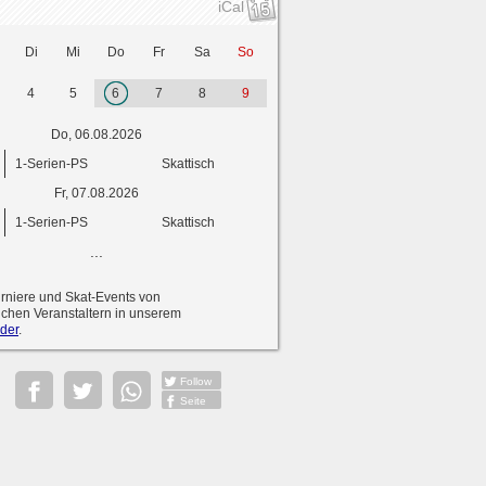
iCal
Di
Mi
Do
Fr
Sa
So
4
5
6
7
8
9
Do, 06.08.2026
1-Serien-PS
Skattisch
Fr, 07.08.2026
1-Serien-PS
Skattisch
...
urniere und Skat-Events von
ichen Veranstaltern in unserem
der
.
Follow
Seite