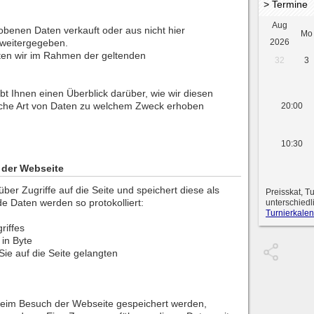
> Termine
Aug
obenen Daten verkauft oder aus nicht hier
Mo
 weitergegeben.
2026
ten wir im Rahmen der geltenden
32
3
bt Ihnen einen Überblick darüber, wie wir diesen
lche Art von Daten zu welchem Zweck erhoben
20:00
10:30
der Webseite
ber Zugriffe auf die Seite und speichert diese als
Preisskat, T
de Daten werden so protokolliert:
unterschiedl
Turnierkalen
riffes
in Byte
ie auf die Seite gelangten
beim Besuch der Webseite gespeichert werden,