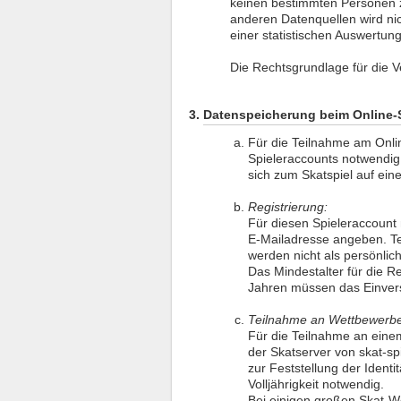
keinen bestimmten Personen 
anderen Datenquellen wird n
einer statistischen Auswertung
Die Rechtsgrundlage für die Ve
Datenspeicherung beim Online-
Für die Teilnahme am Onlin
Spieleraccounts notwendig
sich zum Skatspiel auf ein
Registrierung:
Für diesen Spieleraccount 
E-Mailadresse angeben. T
werden nicht als persönlic
Das Mindestalter für die R
Jahren müssen das Einvers
Teilnahme an Wettbewerb
Für die Teilnahme an eine
der Skatserver von skat-s
zur Feststellung der Identi
Volljährigkeit notwendig.
Bei einigen großen Skat-We