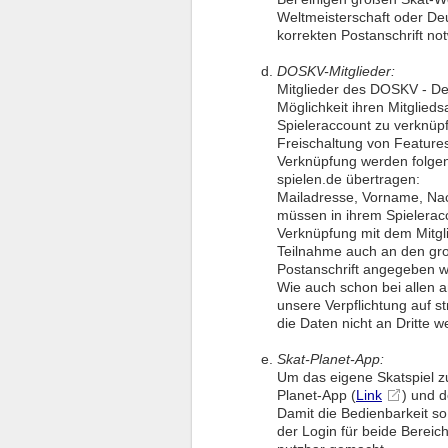
Weltmeisterschaft oder De
korrekten Postanschrift no
DOSKV-Mitglieder:
Mitglieder des DOSKV - De
Möglichkeit ihren Mitglieds
Spieleraccount zu verknüpf
Freischaltung von Features
Verknüpfung werden folgen
spielen.de übertragen:
Mailadresse, Vorname, N
müssen in ihrem Spielerac
Verknüpfung mit dem Mitgli
Teilnahme auch an den gr
Postanschrift angegeben 
Wie auch schon bei allen 
unsere Verpflichtung auf s
die Daten nicht an Dritte we
Skat-Planet-App:
Um das eigene Skatspiel z
Planet-App (
Link
) und d
Damit die Bedienbarkeit so
der Login für beide Bereic