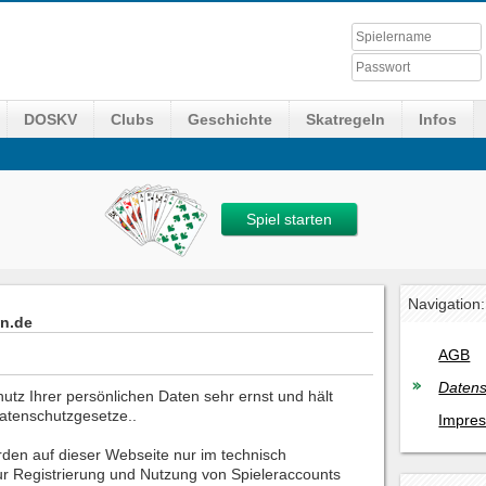
DOSKV
Clubs
Geschichte
Skatregeln
Infos
Spiel starten
Navigation:
en.de
AGB
Datens
utz Ihrer persönlichen Daten sehr ernst und hält
Datenschutzgesetze..
Impre
en auf dieser Webseite nur im technisch
r Registrierung und Nutzung von Spieleraccounts