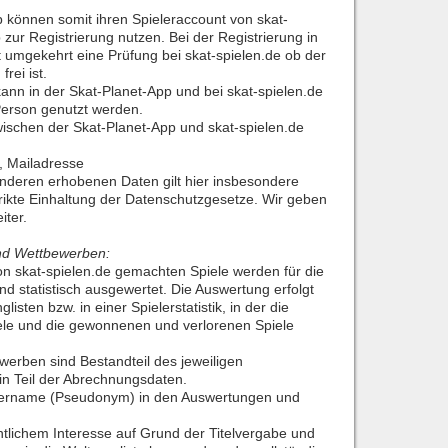
 können somit ihren Spieleraccount von skat-
p zur Registrierung nutzen. Bei der Registrierung in
t umgekehrt eine Prüfung bei skat-spielen.de ob der
rei ist.
ann in der Skat-Planet-App und bei skat-spielen.de
erson genutzt werden.
schen der Skat-Planet-App und skat-spielen.de
, Mailadresse
anderen erhobenen Daten gilt hier insbesondere
trikte Einhaltung der Datenschutzgesetze. Wir geben
iter.
nd Wettbewerben:
on skat-spielen.de gemachten Spiele werden für die
nd statistisch ausgewertet. Die Auswertung erfolgt
listen bzw. in einer Spielerstatistik, in der die
iele und die gewonnenen und verlorenen Spiele
werben sind Bestandteil des jeweiligen
n Teil der Abrechnungsdaten.
elername (Pseudonym) in den Auswertungen und
tlichem Interesse auf Grund der Titelvergabe und