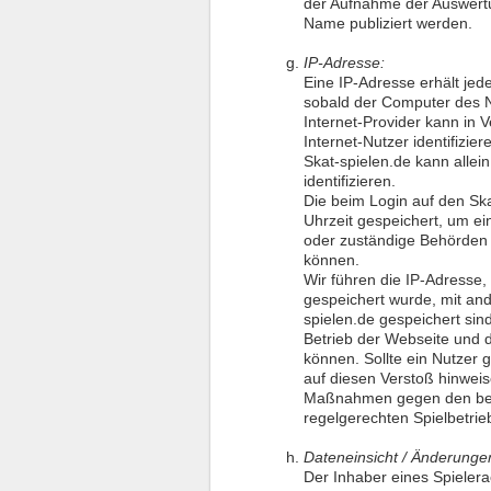
der Aufnahme der Auswertu
Name publiziert werden.
IP-Adresse:
Eine IP-Adresse erhält jed
sobald der Computer des Nu
Internet-Provider kann in 
Internet-Nutzer identifizier
Skat-spielen.de kann allein
identifizieren.
Die beim Login auf den Sk
Uhrzeit gespeichert, um ei
oder zuständige Behörden 
können.
Wir führen die IP-Adresse,
gespeichert wurde, mit and
spielen.de gespeichert sin
Betrieb der Webseite und 
können. Sollte ein Nutzer 
auf diesen Verstoß hinwei
Maßnahmen gegen den betr
regelgerechten Spielbetrie
Dateneinsicht / Änderunge
Der Inhaber eines Spieler