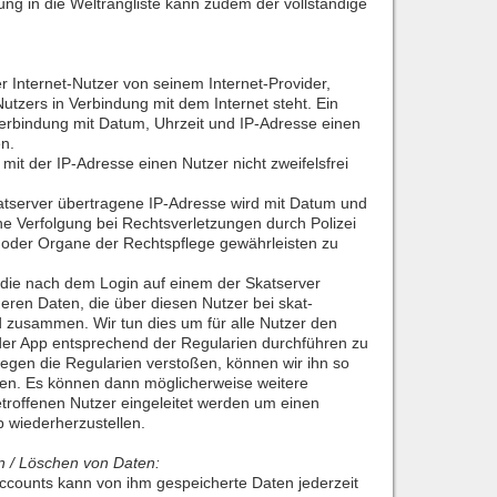
ng in die Weltrangliste kann zudem der vollständige
er Internet-Nutzer von seinem Internet-Provider,
tzers in Verbindung mit dem Internet steht. Ein
Verbindung mit Datum, Uhrzeit und IP-Adresse einen
en.
 mit der IP-Adresse einen Nutzer nicht zweifelsfrei
atserver übertragene IP-Adresse wird mit Datum und
ne Verfolgung bei Rechtsverletzungen durch Polizei
oder Organe der Rechtspflege gewährleisten zu
 die nach dem Login auf einem der Skatserver
eren Daten, die über diesen Nutzer bei skat-
d zusammen. Wir tun dies um für alle Nutzer den
der App entsprechend der Regularien durchführen zu
gegen die Regularien verstoßen, können wir ihn so
sen. Es können dann möglicherweise weitere
offenen Nutzer eingeleitet werden um einen
b wiederherzustellen.
n / Löschen von Daten:
accounts kann von ihm gespeicherte Daten jederzeit