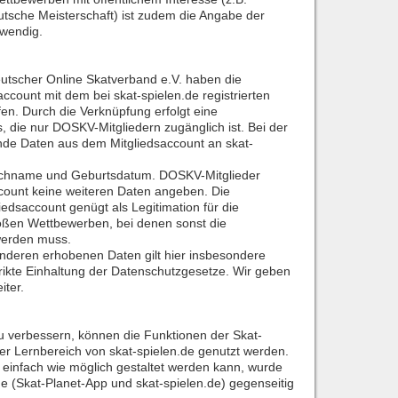
utsche Meisterschaft) ist zudem die Angabe der
twendig.
utscher Online Skatverband e.V. haben die
account mit dem bei skat-spielen.de registrierten
en. Durch die Verknüpfung erfolgt eine
, die nur DOSKV-Mitgliedern zugänglich ist. Bei der
de Daten aus dem Mitgliedsaccount an skat-
achname und Geburtsdatum. DOSKV-Mitglieder
count keine weiteren Daten angeben. Die
edsaccount genügt als Legitimation für die
oßen Wettbewerben, bei denen sonst die
werden muss.
anderen erhobenen Daten gilt hier insbesondere
trikte Einhaltung der Datenschutzgesetze. Wir geben
iter.
u verbessern, können die Funktionen der Skat-
er Lernbereich von skat-spielen.de genutzt werden.
 einfach wie möglich gestaltet werden kann, wurde
he (Skat-Planet-App und skat-spielen.de) gegenseitig