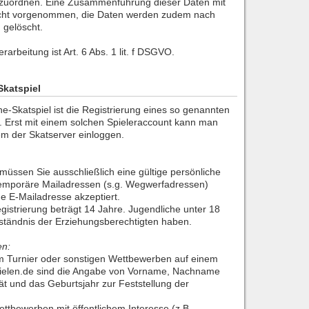
zuordnen. Eine Zusammenführung dieser Daten mit
icht vorgenommen, die Daten werden zudem nach
 gelöscht.
rarbeitung ist Art. 6 Abs. 1 lit. f DSGVO.
Skatspiel
e-Skatspiel ist die Registrierung eines so genannten
. Erst mit einem solchen Spieleraccount kann man
em der Skatserver einloggen.
müssen Sie ausschließlich eine gültige persönliche
emporäre Mailadressen (s.g. Wegwerfadressen)
he E-Mailadresse akzeptiert.
egistrierung beträgt 14 Jahre. Jugendliche unter 18
tändnis der Erziehungsberechtigten haben.
en:
m Turnier oder sonstigen Wettbewerben auf einem
pielen.de sind die Angabe von Vorname, Nachname
tät und das Geburtsjahr zur Feststellung der
ttbewerben mit öffentlichem Interesse (z.B.