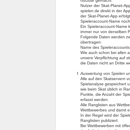
nutzbar gemacht.
Nutzer der Skat-Planet-App
spielen.de direkt in der Ap
der Skat-Planet-App erfolg
Spieleraccount-Name noch f
Ein Spieleraccount-Name k
immer nur von derselben P
Folgende Daten werden zwi
übertragen:
Name des Spieleraccounts
Wie auch schon bei allen 
unsere Verpflichtung auf s
die Daten nicht an Dritte we
Auswertung von Spielen u
Alle auf den Skatservern v
Spielanalyse gespeichert u
wie beim Skat üblich in Rang
Punkte, die Anzahl der Sp
erfasst werden.
Alle Ranglisten aus Wettbe
Wettbewerbes und damit ei
In der Regel wird der Spi
Ranglisten publiziert.
Bei Wettbewerben mit öffen