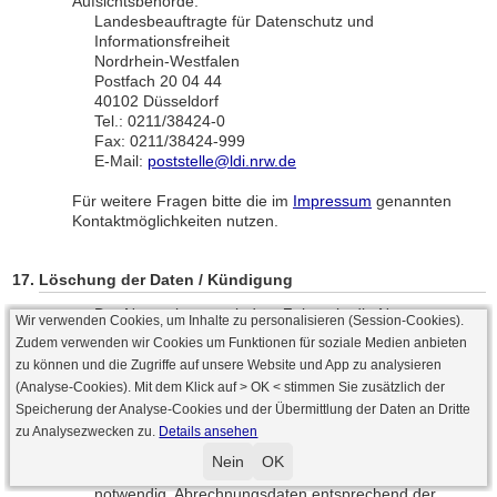
Aufsichtsbehörde:
Landesbeauftragte für Datenschutz und
Informationsfreiheit
Nordrhein-Westfalen
Postfach 20 04 44
40102 Düsseldorf
Tel.: 0211/38424-0
Fax: 0211/38424-999
E-Mail:
poststelle@ldi.nrw.de
Für weitere Fragen bitte die im
Impressum
genannten
Kontaktmöglichkeiten nutzen.
Löschung der Daten / Kündigung
Der Nutzer kann zu jedem Zeitpunkt die Nutzung
Wir verwenden Cookies, um Inhalte zu personalisieren (Session-Cookies).
seiner personenbezogenen Daten widersprechen und
Zudem verwenden wir Cookies um Funktionen für soziale Medien anbieten
die Löschung dieser durch Löschung seines
zu können und die Zugriffe auf unsere Website und App zu analysieren
Spieleraccounts erwirken. Dazu loggt sich der Nutzer
(Analyse-Cookies). Mit dem Klick auf
> OK <
stimmen Sie zusätzlich der
mit seinen Zugangsdaten im Bereich Account /
Speicherung der Analyse-Cookies und der Übermittlung der Daten an Dritte
Spielerdaten ein und kann dort anschließend seinen
zu Analysezwecken zu.
Details ansehen
Spieleraccount löschen.
Nein
OK
Nach der Löschung werden, soweit vorhanden und
notwendig, Abrechnungsdaten entsprechend der