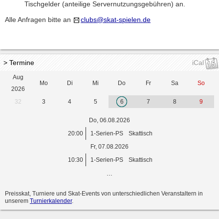
Tischgelder (anteilige Servernutzungsgebühren) an.
Alle Anfragen bitte an
clubs@skat-spielen.de
> Termine
iCal
Aug
Mo
Di
Mi
Do
Fr
Sa
So
2026
32
3
4
5
6
7
8
9
Do, 06.08.2026
20:00
1-Serien-PS
Skattisch
Fr, 07.08.2026
10:30
1-Serien-PS
Skattisch
...
Preisskat, Turniere und Skat-Events von unterschiedlichen Veranstaltern in
unserem
Turnierkalender
.