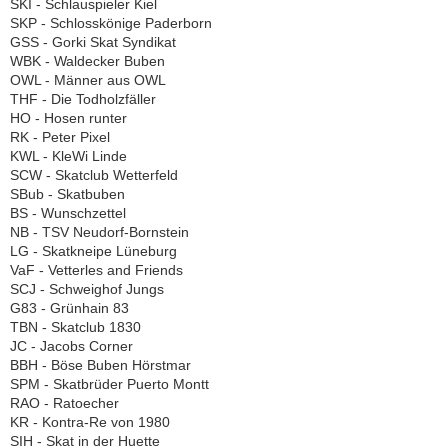
SKI - Schlauspieler Kiel
SKP - Schlosskönige Paderborn
GSS - Gorki Skat Syndikat
WBK - Waldecker Buben
OWL - Männer aus OWL
THF - Die Todholzfäller
HO - Hosen runter
RK - Peter Pixel
KWL - KleWi Linde
SCW - Skatclub Wetterfeld
SBub - Skatbuben
BS - Wunschzettel
NB - TSV Neudorf-Bornstein
LG - Skatkneipe Lüneburg
VaF - Vetterles and Friends
SCJ - Schweighof Jungs
G83 - Grünhain 83
TBN - Skatclub 1830
JC - Jacobs Corner
BBH - Böse Buben Hörstmar
SPM - Skatbrüder Puerto Montt
RAO - Ratoecher
KR - Kontra-Re von 1980
SIH - Skat in der Huette