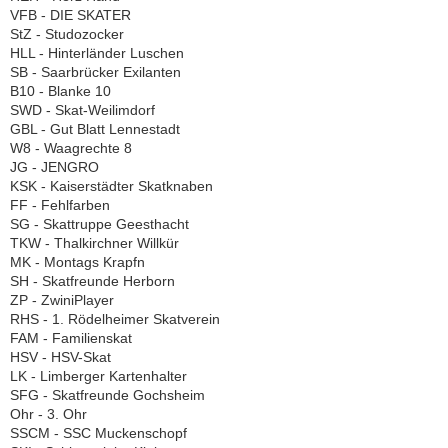
VFB - DIE SKATER
StZ - Studozocker
HLL - Hinterländer Luschen
SB - Saarbrücker Exilanten
B10 - Blanke 10
SWD - Skat-Weilimdorf
GBL - Gut Blatt Lennestadt
W8 - Waagrechte 8
JG - JENGRO
KSK - Kaiserstädter Skatknaben
FF - Fehlfarben
SG - Skattruppe Geesthacht
TKW - Thalkirchner Willkür
MK - Montags Krapfn
SH - Skatfreunde Herborn
ZP - ZwiniPlayer
RHS - 1. Rödelheimer Skatverein
FAM - Familienskat
HSV - HSV-Skat
LK - Limberger Kartenhalter
SFG - Skatfreunde Gochsheim
Ohr - 3. Ohr
SSCM - SSC Muckenschopf