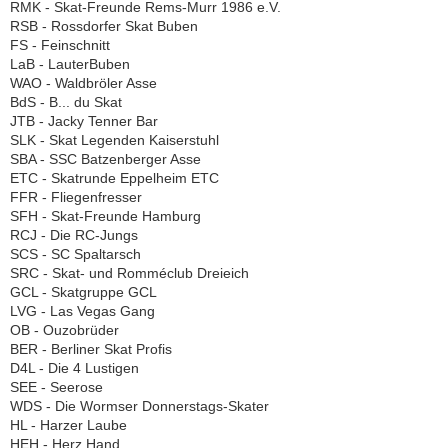
RMK - Skat-Freunde Rems-Murr 1986 e.V.
RSB - Rossdorfer Skat Buben
FS - Feinschnitt
LaB - LauterBuben
WAO - Waldbröler Asse
BdS - B... du Skat
JTB - Jacky Tenner Bar
SLK - Skat Legenden Kaiserstuhl
SBA - SSC Batzenberger Asse
ETC - Skatrunde Eppelheim ETC
FFR - Fliegenfresser
SFH - Skat-Freunde Hamburg
RCJ - Die RC-Jungs
SCS - SC Spaltarsch
SRC - Skat- und Romméclub Dreieich
GCL - Skatgruppe GCL
LVG - Las Vegas Gang
OB - Ouzobrüder
BER - Berliner Skat Profis
D4L - Die 4 Lustigen
SEE - Seerose
WDS - Die Wormser Donnerstags-Skater
HL - Harzer Laube
HEH - Herz Hand