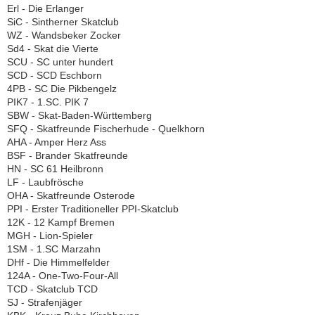
Erl - Die Erlanger
SiC - Sintherner Skatclub
WZ - Wandsbeker Zocker
Sd4 - Skat die Vierte
SCU - SC unter hundert
SCD - SCD Eschborn
4PB - SC Die Pikbengelz
PIK7 - 1.SC. PIK 7
SBW - Skat-Baden-Württemberg
SFQ - Skatfreunde Fischerhude - Quelkhorn
AHA - Amper Herz Ass
BSF - Brander Skatfreunde
HN - SC 61 Heilbronn
LF - Laubfrösche
OHA - Skatfreunde Osterode
PPI - Erster Traditioneller PPI-Skatclub
12K - 12 Kampf Bremen
MGH - Lion-Spieler
1SM - 1.SC Marzahn
DHf - Die Himmelfelder
124A - One-Two-Four-All
TCD - Skatclub TCD
SJ - Strafenjäger