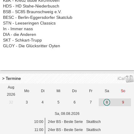
KBK - Kreuz Bube Kirchhoven
HDS - HD Stahe-Niederbusch
BSB - SC85 Braunschweig e.V.
BESC - Berlin-Eggersdorfer Skatclub
STN - Leeseringen Classics
In - Immer nass
DIA - die Anderen
SKT - Schkart-Trupp
GLOY - Die Glücksritter Oyten
> Termine
iCal
Aug
Mo
Di
Mi
Do
Fr
Sa
So
2026
32
3
4
5
6
7
8
9
Sa, 08.08.2026
10:00
24er BS - Beste Serie
Skattisch
11:00
24er BS - Beste Serie
Skattisch