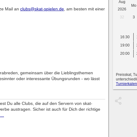
Aug
Mo
rze Mail an
clubs@skat-spielen.de
, am besten mit einer
2026
32
3
16:30
19:00
20:00
erabreden, gemeinsam über die Lieblingsthemen
Preisskat, T
esinnter oder interessante Übungsrunden - wo lässt
unterschiedl
Turnierkalen
dest Du alle Clubs, die auf den Servern von skat-
erbe austragen. Sicher ist auch für Dich der richtige
...