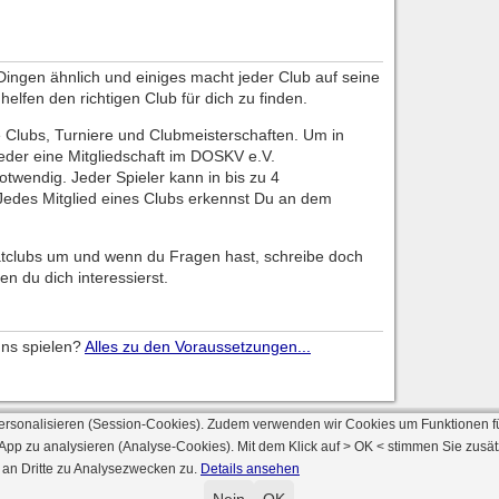
n Dingen ähnlich und einiges macht jeder Club auf seine
elfen den richtigen Club für dich zu finden.
ge Clubs, Turniere und Clubmeisterschaften. Um in
eder eine Mitgliedschaft im DOSKV e.V.
twendig. Jeder Spieler kann in bis zu 4
. Jedes Mitglied eines Clubs erkennst Du an dem
tclubs um und wenn du Fragen hast, schreibe doch
en du dich interessierst.
uns spielen?
Alles zu den Voraussetzungen...
ersonalisieren (Session-Cookies). Zudem verwenden wir Cookies um Funktionen f
 App zu analysieren (Analyse-Cookies). Mit dem Klick auf
> OK <
stimmen Sie zusät
 an Dritte zu Analysezwecken zu.
Details ansehen
© 2000 - 2026 skat-spielen.de
rsion: 2026 6.241 · registrierte Spieler: 501.048 ·
Online Skat Server: 142 (private 