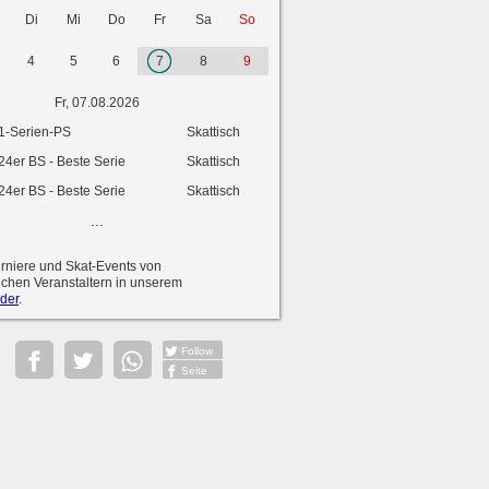
Di
Mi
Do
Fr
Sa
So
4
5
6
7
8
9
Fr, 07.08.2026
1-Serien-PS
Skattisch
24er BS - Beste Serie
Skattisch
24er BS - Beste Serie
Skattisch
...
urniere und Skat-Events von
ichen Veranstaltern in unserem
der
.
Follow
Seite