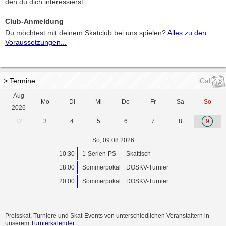
den du dich interessierst.
Club-Anmeldung
Du möchtest mit deinem Skatclub bei uns spielen?
Alles zu den
Voraussetzungen...
> Termine
iCal
Aug
Mo
Di
Mi
Do
Fr
Sa
So
2026
32
3
4
5
6
7
8
9
So, 09.08.2026
10:30
1-Serien-PS
Skattisch
18:00
Sommerpokal
DOSKV-Turnier
20:00
Sommerpokal
DOSKV-Turnier
...
Preisskat, Turniere und Skat-Events von unterschiedlichen Veranstaltern in
unserem
Turnierkalender
.