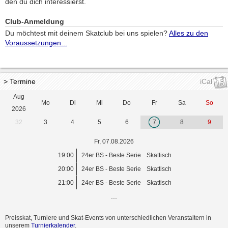
den du dich interessierst.
Club-Anmeldung
Du möchtest mit deinem Skatclub bei uns spielen?
Alles zu den
Voraussetzungen...
> Termine
iCal
Aug
Mo
Di
Mi
Do
Fr
Sa
So
2026
32
3
4
5
6
7
8
9
Fr, 07.08.2026
19:00
24er BS - Beste Serie
Skattisch
20:00
24er BS - Beste Serie
Skattisch
21:00
24er BS - Beste Serie
Skattisch
...
Preisskat, Turniere und Skat-Events von unterschiedlichen Veranstaltern in
unserem
Turnierkalender
.