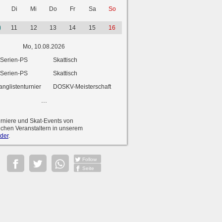
Di
Mi
Do
Fr
Sa
So
11
12
13
14
15
16
Mo, 10.08.2026
-Serien-PS
Skattisch
-Serien-PS
Skattisch
anglistenturnier
DOSKV-Meisterschaft
...
urniere und Skat-Events von
ichen Veranstaltern in unserem
der
.
Follow
Seite