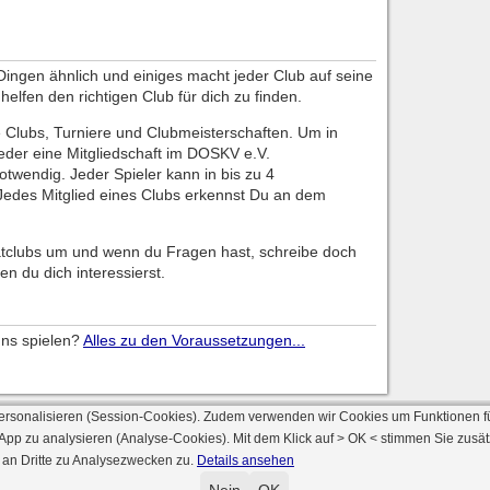
n Dingen ähnlich und einiges macht jeder Club auf seine
elfen den richtigen Club für dich zu finden.
ge Clubs, Turniere und Clubmeisterschaften. Um in
eder eine Mitgliedschaft im DOSKV e.V.
twendig. Jeder Spieler kann in bis zu 4
. Jedes Mitglied eines Clubs erkennst Du an dem
tclubs um und wenn du Fragen hast, schreibe doch
en du dich interessierst.
uns spielen?
Alles zu den Voraussetzungen...
ersonalisieren (Session-Cookies). Zudem verwenden wir Cookies um Funktionen f
 App zu analysieren (Analyse-Cookies). Mit dem Klick auf
> OK <
stimmen Sie zusät
 an Dritte zu Analysezwecken zu.
Details ansehen
© 2000 - 2026 skat-spielen.de
rsion: 2026 6.241 · registrierte Spieler: 501.088 ·
Online Skat Server: 142 (private 