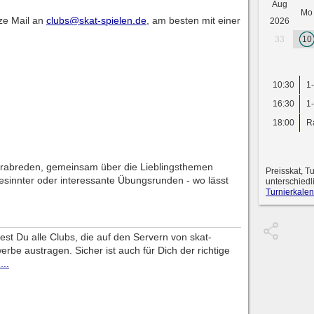
Aug
Mo
rze Mail an
clubs@skat-spielen.de
, am besten mit einer
2026
33
10
10:30
1
16:30
1
18:00
R
erabreden, gemeinsam über die Lieblingsthemen
Preisskat, T
esinnter oder interessante Übungsrunden - wo lässt
unterschiedl
Turnierkalen
dest Du alle Clubs, die auf den Servern von skat-
erbe austragen. Sicher ist auch für Dich der richtige
...