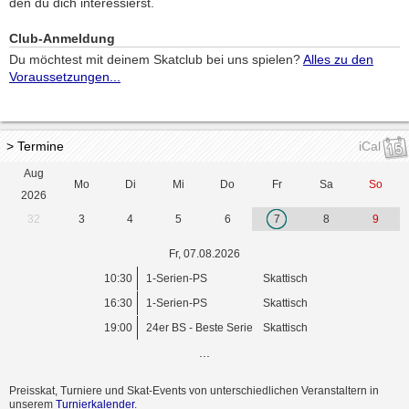
den du dich interessierst.
Club-Anmeldung
Du möchtest mit deinem Skatclub bei uns spielen?
Alles zu den
Voraussetzungen...
> Termine
iCal
Aug
Mo
Di
Mi
Do
Fr
Sa
So
2026
32
3
4
5
6
7
8
9
Fr, 07.08.2026
10:30
1-Serien-PS
Skattisch
16:30
1-Serien-PS
Skattisch
19:00
24er BS - Beste Serie
Skattisch
...
Preisskat, Turniere und Skat-Events von unterschiedlichen Veranstaltern in
unserem
Turnierkalender
.