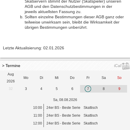
Skatservern stimmt der Nutzer (Skatspieler) unseren
AGB und den Datenschutzbestimmungen in der
jeweils aktuellsten Fassung zu.
Sollten einzelne Bestimmungen dieser AGB ganz oder
teilweise unwirksam sein, bleibt die Wirksamkeit der
übrigen Bestimmungen unberührt.
Letzte Aktualisierung: 02.01.2026
> Termine
iCal
Aug
Mo
Di
Mi
Do
Fr
Sa
So
2026
32
3
4
5
6
7
8
9
Sa, 08.08.2026
10:00
24er BS - Beste Serie
Skattisch
11:00
24er BS - Beste Serie
Skattisch
12:00
24er BS - Beste Serie
Skattisch