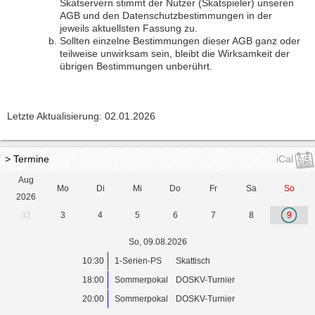
Skatservern stimmt der Nutzer (Skatspieler) unseren
AGB und den Datenschutzbestimmungen in der
jeweils aktuellsten Fassung zu.
Sollten einzelne Bestimmungen dieser AGB ganz oder
teilweise unwirksam sein, bleibt die Wirksamkeit der
übrigen Bestimmungen unberührt.
Letzte Aktualisierung: 02.01.2026
> Termine
iCal
Aug
Mo
Di
Mi
Do
Fr
Sa
So
2026
32
3
4
5
6
7
8
9
So, 09.08.2026
10:30
1-Serien-PS
Skattisch
18:00
Sommerpokal
DOSKV-Turnier
20:00
Sommerpokal
DOSKV-Turnier