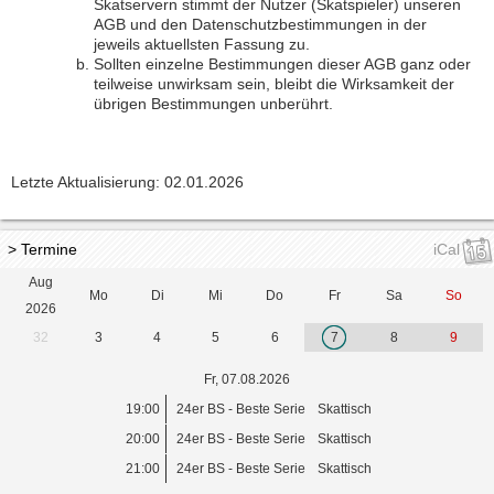
Skatservern stimmt der Nutzer (Skatspieler) unseren
AGB und den Datenschutzbestimmungen in der
jeweils aktuellsten Fassung zu.
Sollten einzelne Bestimmungen dieser AGB ganz oder
teilweise unwirksam sein, bleibt die Wirksamkeit der
übrigen Bestimmungen unberührt.
Letzte Aktualisierung: 02.01.2026
> Termine
iCal
Aug
Mo
Di
Mi
Do
Fr
Sa
So
2026
32
3
4
5
6
7
8
9
Fr, 07.08.2026
19:00
24er BS - Beste Serie
Skattisch
20:00
24er BS - Beste Serie
Skattisch
21:00
24er BS - Beste Serie
Skattisch