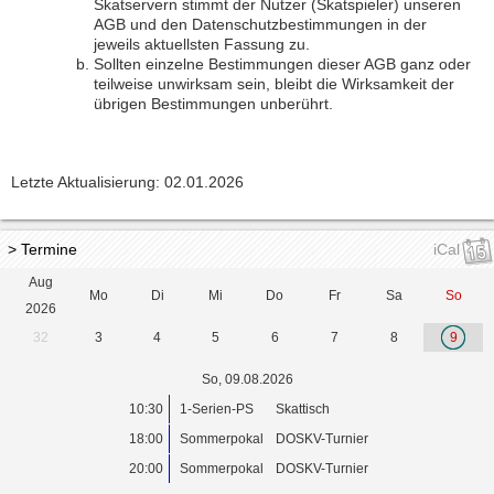
Skatservern stimmt der Nutzer (Skatspieler) unseren
AGB und den Datenschutzbestimmungen in der
jeweils aktuellsten Fassung zu.
Sollten einzelne Bestimmungen dieser AGB ganz oder
teilweise unwirksam sein, bleibt die Wirksamkeit der
übrigen Bestimmungen unberührt.
Letzte Aktualisierung: 02.01.2026
> Termine
iCal
Aug
Mo
Di
Mi
Do
Fr
Sa
So
2026
32
3
4
5
6
7
8
9
So, 09.08.2026
10:30
1-Serien-PS
Skattisch
18:00
Sommerpokal
DOSKV-Turnier
20:00
Sommerpokal
DOSKV-Turnier