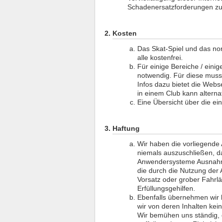
Schadenersatzforderungen zu
Kosten
Das Skat-Spiel und das nor
alle kostenfrei.
Für einige Bereiche / einig
notwendig. Für diese muss 
Infos dazu bietet die Web
in einem Club kann alterna
Eine Übersicht über die ei
Haftung
Wir haben die vorliegende
niemals auszuschließen, d
Anwendersysteme Ausnahmef
die durch die Nutzung der
Vorsatz oder grober Fahrlä
Erfüllungsgehilfen.
Ebenfalls übernehmen wir k
wir von deren Inhalten kei
Wir bemühen uns ständig, d