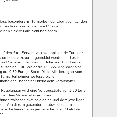
, dass besonders im Turnierbetrieb, aber auch auf den
ischen Voraussetzungen wie PC oder
einen Spielverlauf nicht behindern.
 auf den Skat-Servern von skat-spielen.de Turniere
ssen bei uns zuvor angemeldet werden und es ist
r und Serie ein Tischgeld in Höhe von 1,00 Euro zur
zu zahlen. Für Spieler die DOSKV-Mitglieder sind
ag auf 0,50 Euro je Serie. Diese Minderung ist vom
 Turnierteilnehmer weiterzureichen.
höhe der Tischgelder bleibt dem Veranstalter
 Regelungen wird eine Vertragsstrafe von 2,50 Euro
nüber dem Veranstalter erhoben.
nnen zwischen skat-spielen.de und dem jeweiligen
rden. Von diesen gesonderten abweichenden
dere die Vereinbarungen zwischen den Skatclubs
en.