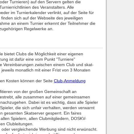
(oder Turnieren) auf den Servern gelten die
urnierrichtlinien des Veranstalters. Alle
der im Turnierkalender verlinkt, auf der Seite für
 finden sich auf der Webseite des jeweiligen
lnahme an einem Turnier erkennt der Teilnehmer die
azugehörigen Regelwerke an.
e bietet Clubs die Möglichkeit einer eigenen
ung ist dafür eine vom Punkt "Turniere"
e Vereinbarungen zwischen einem Club und skat-
g jeweils monatlich mit einer Frist von 3 Monaten
den Kosten können der Seite
Club-Anmeldung
ofitieren von der großen Gemeinschaft an
 bestrebt, alle zusammen auf einer gemeinsamen
achzugehen. Dabei ist es wichtig, dass alle Spieler
pieler, die sich unfair verhalten, werden verwarnt
n gesamten Skatserver gesperrt. Ein faires
 allen Spielern, allen Clubmitgliedern, DOSKV-
den Clubleitungen.
der vergleichende Werbung sind nicht erwünscht.