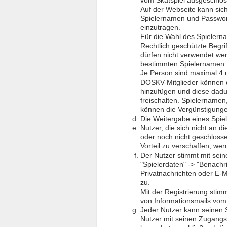
vom Skatspiel ausgeschlos
Auf der Webseite kann sich
Spielernamen und Passwort
einzutragen.
Für die Wahl des Spielernam
Rechtlich geschützte Begrif
dürfen nicht verwendet wer
bestimmten Spielernamen.
Je Person sind maximal 4 u
DOSKV-Mitglieder können d
hinzufügen und diese dadu
freischalten. Spielernamen
können die Vergünstigunge
Die Weitergabe eines Spiele
Nutzer, die sich nicht an 
oder noch nicht geschlos
Vorteil zu verschaffen, we
Der Nutzer stimmt mit sein
"Spielerdaten" -> "Benach
Privatnachrichten oder E-M
zu.
Mit der Registrierung sti
von Informationsmails vom 
Jeder Nutzer kann seinen S
Nutzer mit seinen Zugangs