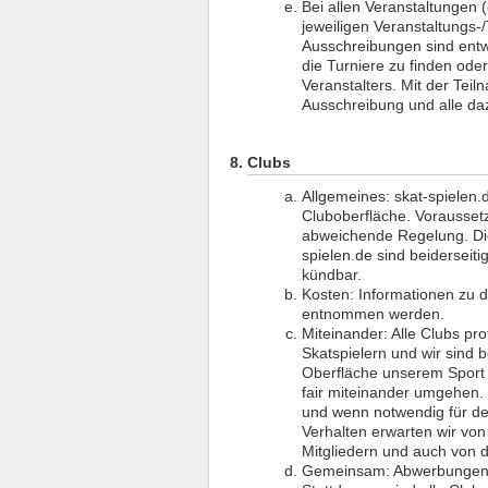
Bei allen Veranstaltungen 
jeweiligen Veranstaltungs-/T
Ausschreibungen sind entwe
die Turniere zu finden oder
Veranstalters. Mit der Tei
Ausschreibung und alle d
Clubs
Allgemeines: skat-spielen.d
Cluboberfläche. Voraussetz
abweichende Regelung. Di
spielen.de sind beiderseiti
kündbar.
Kosten: Informationen zu 
entnommen werden.
Miteinander: Alle Clubs pr
Skatspielern und wir sind
Oberfläche unserem Sport n
fair miteinander umgehen. S
und wenn notwendig für de
Verhalten erwarten wir von
Mitgliedern und auch von 
Gemeinsam: Abwerbungen o