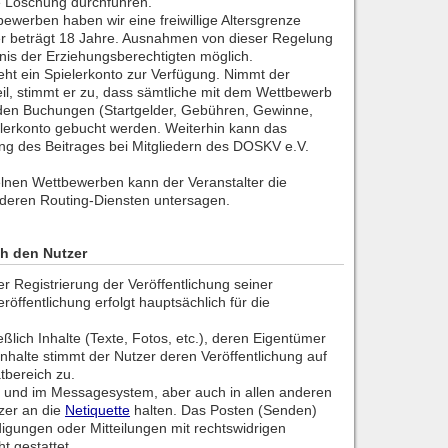
e Löschung durchführen.
ewerben haben wir eine freiwillige Altersgrenze
ter beträgt 18 Jahre. Ausnahmen von dieser Regelung
bnis der Erziehungsberechtigten möglich.
eht ein Spielerkonto zur Verfügung. Nimmt der
il, stimmt er zu, dass sämtliche mit dem Wettbewerb
n Buchungen (Startgelder, Gebühren, Gewinne,
elerkonto gebucht werden. Weiterhin kann das
ng des Beitrages bei Mitgliedern des DOSKV e.V.
elnen Wettbewerben kann der Veranstalter die
deren Routing-Diensten untersagen.
ch den Nutzer
er Registrierung der Veröffentlichung seiner
eröffentlichung erfolgt hauptsächlich für die
ßlich Inhalte (Texte, Fotos, etc.), deren Eigentümer
Inhalte stimmt der Nutzer deren Veröffentlichung auf
bereich zu.
 und im Messagesystem, aber auch in allen anderen
tzer an die
Netiquette
halten. Das Posten (Senden)
igungen oder Mitteilungen mit rechtswidrigen
ht gestattet.