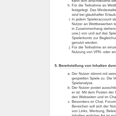
kann dort anschließend di
Für die Teilnahme an Wettb
festgelegt. Das Mindestal
sind bei glaubhafter Erlau
In jedem Spieleraccount st
Nutzer an Wettbewerben te
in Zusammenhang stehende
usw.) von und auf das Spi
Spielerkonto zur Begleichu
genutzt werden.
Für die Teilnahme an einz
Nutzung von VPN- oder an
Bereitstellung von Inhalten dur
Der Nutzer stimmt mit sein
gespielten Spiele zu. Die V
Spielanalyse.
Der Nutzer postet ausschlie
er ist. Mit dem Posten der 
den Webseiten und im Chat
Besonders im Chat, Forum
Bereichen soll sich der Nu
von Links, Werbung, Beleid
Inhalten jeglicher Art ist nic