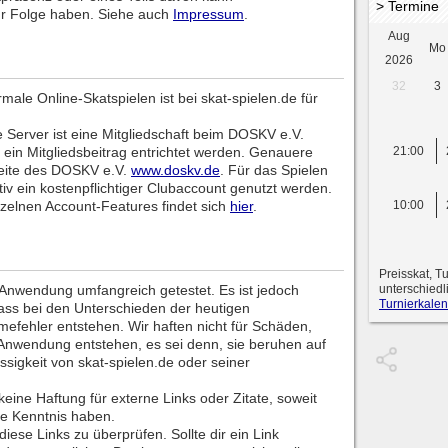
> Termine
r Folge haben. Siehe auch
Impressum
.
Aug
Mo
2026
32
3
male Online-Skatspielen ist bei skat-spielen.de für
e Server ist eine Mitgliedschaft beim DOSKV e.V.
ein Mitgliedsbeitrag entrichtet werden. Genauere
21:00
seite des DOSKV e.V.
www.doskv.de
. Für das Spielen
tiv ein kostenpflichtiger Clubaccount genutzt werden.
nzelnen Account-Features findet sich
hier
.
10:00
Preisskat, T
 Anwendung umfangreich getestet. Es ist jedoch
unterschiedl
Turnierkalen
ass bei den Unterschieden der heutigen
ehler entstehen. Wir haften nicht für Schäden,
 Anwendung entstehen, es sei denn, sie beruhen auf
ssigkeit von skat-spielen.de oder seiner
eine Haftung für externe Links oder Zitate, soweit
ne Kenntnis haben.
iese Links zu überprüfen. Sollte dir ein Link