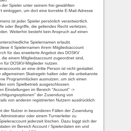
sen.
 der Spieler unter seinem frei gewählten
 einloggen, um dort eine korrekte E-Mail-Adresse
ens ist jeder Spieler persönlich verantwortlich.
fe oder Begriffe, die geltendes Recht verletzen,
den. Weiterhin besteht kein Anspruch auf einen
nterschiedliche Spielernamen erlaubt.
iese 4 Spielernamen ihrem Mitgliedsaccount
rch für das erweiterte Angebot des DOSKV
, die einem Mitgliedsaccount zugeordnet sind,
n für DOSKV-Mitglieder nutzen.
raccounts an eine dritte Person ist nicht gestattet.
die allgemeinen Skatregeln halten oder die unbekannte
sene Programmlücken ausnutzen, um sich einen
rden vom Spielbetrieb ausgeschlossen.
en Einstellungen im Bereich "Account" ->
richtigungsoptionen" der Zusendung von
ails von anderen registrierten Nutzern ausdrücklich
mmt der Nutzer in besonderen Fällen der Zusendung
Administrator oder einem Turnierleiter zu.
pieleraccount jederzeit löschen. Dazu loggt sich der
daten im Bereich Account / Spielerdaten ein und