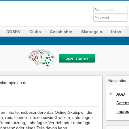
DOSKV
Clubs
Geschichte
Skatregeln
Infos
Spiel starten
Navigation:
kat-spielen.de:
AGB
Datens
Impre
en Inhalte, insbesondere das Online-Skatspiel, die
 redaktionellen Texte sowie Grafiken, unterliegen
remdnutzung, unbefugter Vertrieb oder unbefugte
etpräsenz oder eines Teils davon kann