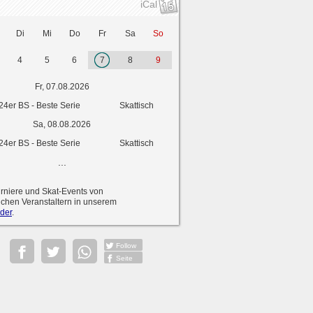
iCal
Di
Mi
Do
Fr
Sa
So
4
5
6
7
8
9
Fr, 07.08.2026
24er BS - Beste Serie
Skattisch
Sa, 08.08.2026
24er BS - Beste Serie
Skattisch
...
urniere und Skat-Events von
ichen Veranstaltern in unserem
der
.
Follow
Seite