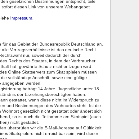
t den gesetzlichen Bestimmungen entspricht, teile
wir sofort diesen Link von unserem Webangebot
 siehe
Impressum
.
e für das Gebiet der Bundesrepublik Deutschland an.
alle Vertragsverhältnisse ist das deutsche Recht.
 Rechtswahl nur, soweit dadurch der durch
es Rechts des Staates, in dem der Verbraucher
halt hat, gewährte Schutz nicht entzogen wird.
 des Online Skatservers zum Skat spielen müssen
ie vollständige Anschrift, sowie eine gültige
se angegeben werden.
egistrierung beträgt 14 Jahre. Jugendliche unter 18
tändnis der Erziehungsberechtigten haben.
 dann gestattet, wenn diese nicht im Widerspruch zu
en und Bestimmungen des Wohnortes steht. Ist die
Wohnort gesetzlich nicht gestattet oder ändert sich
end, so ist auch die Teilnahme am Skatspiel (auch
hen) nicht gestattet.
n überprüfen wir die E-Mail-Adresse auf Gültigkeit.
ines Skatspielers nicht erreichbar sein, wird dieser