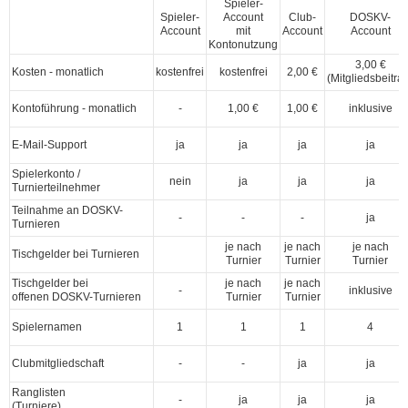
Spieler-
Spieler-
Account
Club-
DOSKV-
Account
mit
Account
Account
Kontonutzung
3,00 €
Kosten - monatlich
kostenfrei
kostenfrei
2,00 €
(Mitgliedsbeitra
Kontoführung - monatlich
-
1,00 €
1,00 €
inklusive
E-Mail-Support
ja
ja
ja
ja
Spielerkonto /
nein
ja
ja
ja
Turnierteilnehmer
Teilnahme an DOSKV-
-
-
-
ja
Turnieren
je nach
je nach
je nach
Tischgelder bei Turnieren
Turnier
Turnier
Turnier
Tischgelder bei
je nach
je nach
-
inklusive
offenen DOSKV-Turnieren
Turnier
Turnier
Spielernamen
1
1
1
4
Clubmitgliedschaft
-
-
ja
ja
Ranglisten
-
ja
ja
ja
(Turniere)