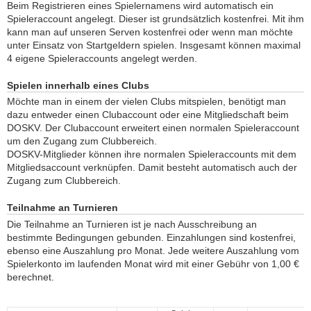
Beim Registrieren eines Spielernamens wird automatisch ein
Spieleraccount angelegt. Dieser ist grundsätzlich kostenfrei. Mit ihm
kann man auf unseren Serven kostenfrei oder wenn man möchte
unter Einsatz von Startgeldern spielen. Insgesamt können maximal
4 eigene Spieleraccounts angelegt werden.
Spielen innerhalb eines Clubs
Möchte man in einem der vielen Clubs mitspielen, benötigt man
dazu entweder einen Clubaccount oder eine Mitgliedschaft beim
DOSKV. Der Clubaccount erweitert einen normalen Spieleraccount
um den Zugang zum Clubbereich.
DOSKV-Mitglieder können ihre normalen Spieleraccounts mit dem
Mitgliedsaccount verknüpfen. Damit besteht automatisch auch der
Zugang zum Clubbereich.
Teilnahme an Turnieren
Die Teilnahme an Turnieren ist je nach Ausschreibung an
bestimmte Bedingungen gebunden. Einzahlungen sind kostenfrei,
ebenso eine Auszahlung pro Monat. Jede weitere Auszahlung vom
Spielerkonto im laufenden Monat wird mit einer Gebühr von 1,00 €
berechnet.