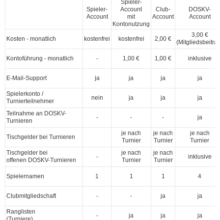
Spieler-
Spieler-
Account
Club-
DOSKV-
Account
mit
Account
Account
Kontonutzung
3,00 €
Kosten - monatlich
kostenfrei
kostenfrei
2,00 €
(Mitgliedsbeitra
Kontoführung - monatlich
-
1,00 €
1,00 €
inklusive
E-Mail-Support
ja
ja
ja
ja
Spielerkonto /
nein
ja
ja
ja
Turnierteilnehmer
Teilnahme an DOSKV-
-
-
-
ja
Turnieren
je nach
je nach
je nach
Tischgelder bei Turnieren
Turnier
Turnier
Turnier
Tischgelder bei
je nach
je nach
-
inklusive
offenen DOSKV-Turnieren
Turnier
Turnier
Spielernamen
1
1
1
4
Clubmitgliedschaft
-
-
ja
ja
Ranglisten
-
ja
ja
ja
(Turniere)