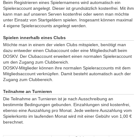
Beim Registrieren eines Spielernamens wird automatisch ein
Spieleraccount angelegt. Dieser ist grundsätzlich kostenfrei. Mit ihm
kann man auf unseren Serven kostenfrei oder wenn man möchte
unter Einsatz von Startgeldern spielen. Insgesamt können maximal
4 eigene Spieleraccounts angelegt werden.
Spielen innerhalb eines Clubs
Möchte man in einem der vielen Clubs mitspielen, benötigt man
dazu entweder einen Clubaccount oder eine Mitgliedschaft beim
DOSKV. Der Clubaccount erweitert einen normalen Spieleraccount
um den Zugang zum Clubbereich.
DOSKV-Mitglieder können ihre normalen Spieleraccounts mit dem
Mitgliedsaccount verknüpfen. Damit besteht automatisch auch der
Zugang zum Clubbereich.
Teilnahme an Turnieren
Die Teilnahme an Turnieren ist je nach Ausschreibung an
bestimmte Bedingungen gebunden. Einzahlungen sind kostenfrei,
ebenso eine Auszahlung pro Monat. Jede weitere Auszahlung vom
Spielerkonto im laufenden Monat wird mit einer Gebühr von 1,00 €
berechnet.