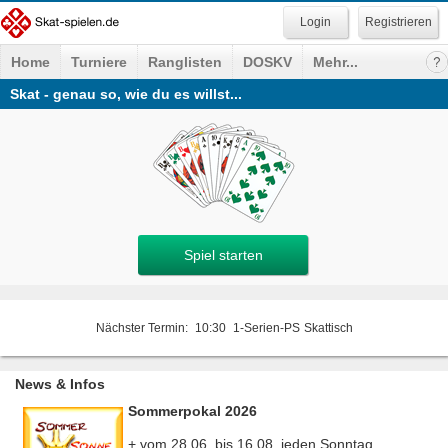
Registrieren
Home
Turniere
Ranglisten
DOSKV
Mehr...
Skat - genau so, wie du es willst...
Spiel starten
Nächster Termin:
10:30
1-Serien-PS
Skattisch
News & Infos
Sommerpokal 2026
+ vom 28.06. bis 16.08. jeden Sonntag