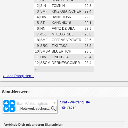
1
ST
NONAMEONE
29,9
2
SIN
TOMKIN
29,8
3
SMF
KINZIGBATSCHER
29,4
4
DIA
BANDITO56
29,3
5
ST
KANNNIX18
29,1
6
HN
FRITZ DZIUBA
28,9
7
dSL
MIKEOSTSEE
28,8
8
SMF
OFFENSIVPOWER
28,6
9
SRC
TIKI-TAKA
28,5
10
SMSP
BLUERITCHI
28,5
11
DIA
LINDI1984
28,4
12
SSCM
DERNEWCOMER
28,4
...
zu den Ranglisten...
Skat-Netzwerk
Skat - Weltrangliste
Skat-Weltrangliste
Titelträger
Verbinde Dich mit anderen Skatspielern