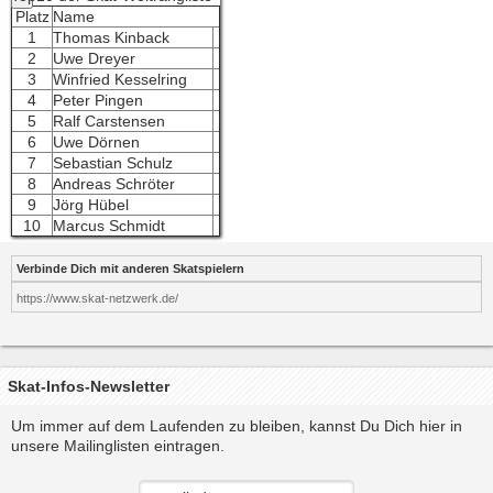
Platz
Name
1
Thomas Kinback
2
Uwe Dreyer
3
Winfried Kesselring
4
Peter Pingen
5
Ralf Carstensen
6
Uwe Dörnen
7
Sebastian Schulz
8
Andreas Schröter
9
Jörg Hübel
10
Marcus Schmidt
Verbinde Dich mit anderen Skatspielern
https://www.skat-netzwerk.de/
Skat-Infos-Newsletter
Um immer auf dem Laufenden zu bleiben, kannst Du Dich hier in
unsere Mailinglisten eintragen.