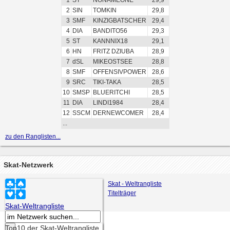
1
ST
NONAMEONE
29,9
2
SIN
TOMKIN
29,8
3
SMF
KINZIGBATSCHER
29,4
4
DIA
BANDITO56
29,3
5
ST
KANNNIX18
29,1
6
HN
FRITZ DZIUBA
28,9
7
dSL
MIKEOSTSEE
28,8
8
SMF
OFFENSIVPOWER
28,6
9
SRC
TIKI-TAKA
28,5
10
SMSP
BLUERITCHI
28,5
11
DIA
LINDI1984
28,4
12
SSCM
DERNEWCOMER
28,4
...
zu den Ranglisten...
Skat-Netzwerk
Skat - Weltrangliste
Titelträger
Skat-Weltrangliste
Top10 der Skat-Weltrangliste