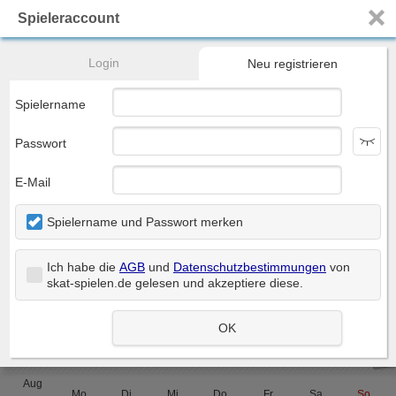
Spieleraccount
Registrieren
Home
Turniere
Ranglisten
DOSKV
Mehr...
Login
Neu registrieren
Skat - genau so, wie du es willst...
Spielername
Passwort
E-Mail
Spiel starten
Spielername und Passwort merken
Nächster Termin:
10:30
1-Serien-PS
Skattisch
Ich habe die
AGB
und
Datenschutzbestimmungen
von
skat-spielen.de gelesen und akzeptiere diese
.
Neu registrieren...
Dialog öffnen
OK
> Termine
iCal
Aug
Mo
Di
Mi
Do
Fr
Sa
So