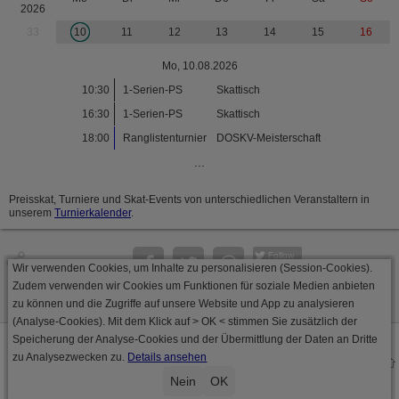
2026
33
10
11
12
13
14
15
16
Mo, 10.08.2026
10:30
1-Serien-PS
Skattisch
16:30
1-Serien-PS
Skattisch
18:00
Ranglistenturnier
DOSKV-Meisterschaft
...
Preisskat, Turniere und Skat-Events von unterschiedlichen Veranstaltern in
unserem
Turnierkalender
.
Follow
Wir verwenden Cookies, um Inhalte zu personalisieren (Session-Cookies).
Seite
Zudem verwenden wir Cookies um Funktionen für soziale Medien anbieten
zu können und die Zugriffe auf unsere Website und App zu analysieren
(Analyse-Cookies). Mit dem Klick auf
> OK <
stimmen Sie zusätzlich der
Speicherung der Analyse-Cookies und der Übermittlung der Daten an Dritte
Datenschutz
AGB
Impressum
zu Analysezwecken zu.
Details ansehen
© 2000 - 2026 skat-spielen.de
· Serverversion: 2026 6.241 · registrierte Spieler: 501.088 ·
Nein
OK
Online Skat Server: 142 (private Server:136)