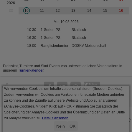
2026
33
10
11
12
13
14
15
16
Mo, 10.08.2026
10:30
1-Serien-PS
Skattisch
16:30
1-Serien-PS
Skattisch
18:00
Ranglistenturnier
DOSKV-Meisterschaft
...
Preisskat, Turniere und Skat-Events von unterschiedlichen Veranstaltern in
unserem
Turnierkalender
.
Follow
Wir verwenden Cookies, um Inhalte zu personalisieren (Session-Cookies).
Seite
Zudem verwenden wir Cookies um Funktionen für soziale Medien anbieten
zu können und die Zugriffe auf unsere Website und App zu analysieren
(Analyse-Cookies). Mit dem Klick auf
> OK <
stimmen Sie zusätzlich der
Speicherung der Analyse-Cookies und der Übermittlung der Daten an Dritte
Datenschutz
AGB
Impressum
zu Analysezwecken zu.
Details ansehen
© 2000 - 2026 skat-spielen.de
· Serverversion: 2026 6.241 · registrierte Spieler: 501.088 ·
Nein
OK
Online Skat Server: 142 (private Server:136)