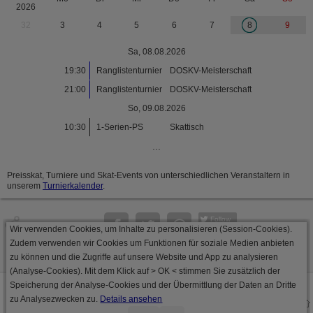
2026
32
3
4
5
6
7
8
9
Sa, 08.08.2026
19:30
Ranglistenturnier
DOSKV-Meisterschaft
21:00
Ranglistenturnier
DOSKV-Meisterschaft
So, 09.08.2026
10:30
1-Serien-PS
Skattisch
...
Preisskat, Turniere und Skat-Events von unterschiedlichen Veranstaltern in
unserem
Turnierkalender
.
Follow
Wir verwenden Cookies, um Inhalte zu personalisieren (Session-Cookies).
Seite
Zudem verwenden wir Cookies um Funktionen für soziale Medien anbieten
zu können und die Zugriffe auf unsere Website und App zu analysieren
(Analyse-Cookies). Mit dem Klick auf
> OK <
stimmen Sie zusätzlich der
Speicherung der Analyse-Cookies und der Übermittlung der Daten an Dritte
Datenschutz
AGB
Impressum
zu Analysezwecken zu.
Details ansehen
© 2000 - 2026 skat-spielen.de