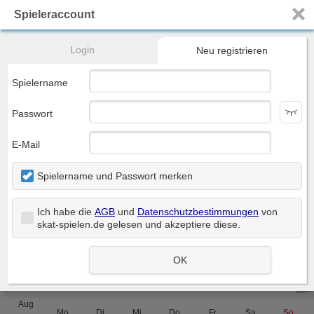
Spieleraccount
Registrieren
Home
Turniere
Ranglisten
DOSKV
Mehr...
Login
Neu registrieren
Skat - genau so, wie du es willst...
Spielername
Passwort
E-Mail
Spiel starten
Spielername und Passwort merken
Nächster Termin:
19:30
Ranglistenturnier
DOSKV-Meisterschaft
Ich habe die
AGB
und
Datenschutzbestimmungen
von
skat-spielen.de gelesen und akzeptiere diese
.
Neu registrieren...
Dialog öffnen
OK
> Termine
iCal
Aug
Mo
Di
Mi
Do
Fr
Sa
So