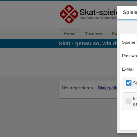
Spiel
Home
Turniere
Ranglisten
Spiele
Skat - genau so, wie du es will
Passwo
E-Mail
S
Neu registrieren...
Dialog öffnen
Ic
g