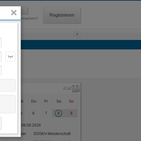
Registrieren
Passwort vergessen?
Kontakt
iCal
Di
Mi
Do
Fr
Sa
So
4
5
6
7
8
9
Sa, 08.08.2026
anglistenturnier
DOSKV-Meisterschaft