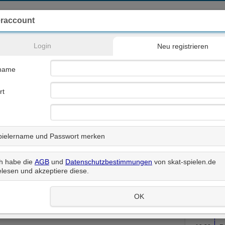
eraccount
Login
Neu registrieren
DOSKV
Clubs
Geschichte
Skatregeln
Infos
rname
st...
rt
Spiel starten
pielername und Passwort merken
> Termine
Aug
h habe die
AGB
und
Datenschutzbestimmungen
von skat-spielen.de
Mo
2026
elesen und akzeptiere diese
.
32
3
OK
18:00
R