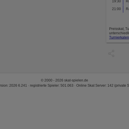
19:30
R
21:00
R
Preisskat, T
unterschiedl
Turnierkalen
© 2000 - 2026 skat-spielen.de
rsion: 2026 6.241 · registrierte Spieler: 501.063 ·
Online Skat Server: 142 (private 