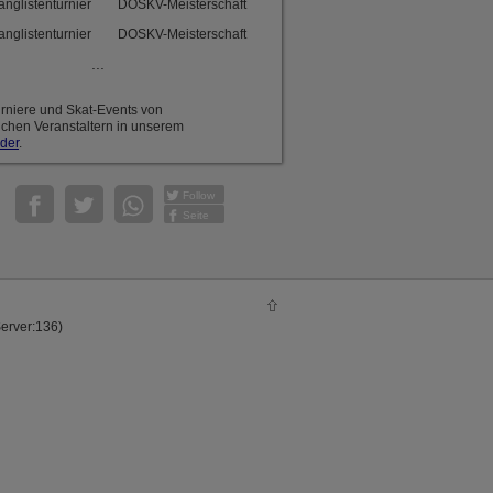
anglistenturnier
DOSKV-Meisterschaft
anglistenturnier
DOSKV-Meisterschaft
...
urniere und Skat-Events von
ichen Veranstaltern in unserem
der
.
Follow
Seite
Server:136)