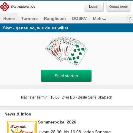
Registrieren
Home
Turniere
Ranglisten
DOSKV
Mehr...
Skat - genau so, wie du es willst...
Spiel starten
Nächster Termin:
10:00
24er BS - Beste Serie
Skattisch
News & Infos
Sommerpokal 2026
+ vom 28.06. bis 16.08. jeden Sonntag