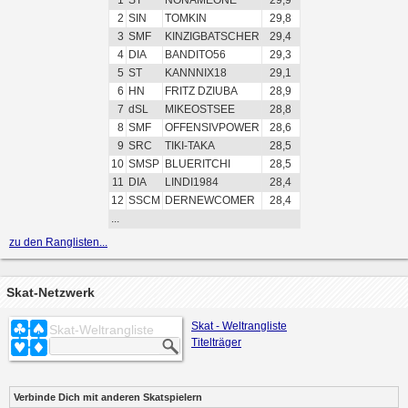
1
ST
NONAMEONE
29,9
2
SIN
TOMKIN
29,8
3
SMF
KINZIGBATSCHER
29,4
4
DIA
BANDITO56
29,3
5
ST
KANNNIX18
29,1
6
HN
FRITZ DZIUBA
28,9
7
dSL
MIKEOSTSEE
28,8
8
SMF
OFFENSIVPOWER
28,6
9
SRC
TIKI-TAKA
28,5
10
SMSP
BLUERITCHI
28,5
11
DIA
LINDI1984
28,4
12
SSCM
DERNEWCOMER
28,4
...
zu den Ranglisten...
Skat-Netzwerk
Skat - Weltrangliste
Skat-Weltrangliste
Titelträger
Verbinde Dich mit anderen Skatspielern