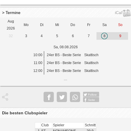
> Termine
iCal
Aug
Mo
Di
Mi
Do
Fr
Sa
So
2026
32
3
4
5
6
7
8
9
Sa, 08.08.2026
10:00
24er BS - Beste Serie
Skattisch
11:00
24er BS - Beste Serie
Skattisch
12:00
24er BS - Beste Serie
Skattisch
...
Follow
Seite
Die besten Clubspieler
Club
Spieler
Schnitt