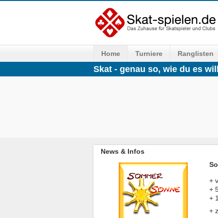
Home
Turniere
Ranglisten
Skat - genau so, wie du es will
News & Infos
So
+ 
+ 
+ 
+ 