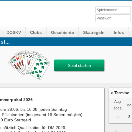
DOSKV
Clubs
Geschichte
Skatregeln
Infos
st...
Spiel starten
> Termine
mmerpokal 2026
Aug
Mo
2026
vom 28.06. bis 16.08. jeden Sonntag
5 Pflichtserien (insgesamt 16 Serien möglich)
32
3
10 Euro Startgeld
zusätzlich Qualifikation für DM 2026