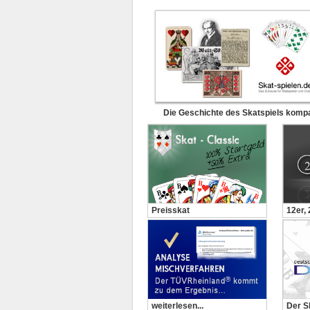
Die Geschichte des Skatspiels komp
Preisskat
12er,
weiterlesen...
Der S