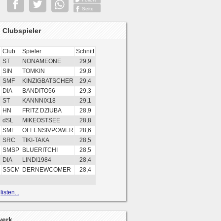
Seite
 Clubspieler
Club
Spieler
Schnitt
ST
NONAMEONE
29,9
SIN
TOMKIN
29,8
SMF
KINZIGBATSCHER
29,4
DIA
BANDITO56
29,3
ST
KANNNIX18
29,1
HN
FRITZ DZIUBA
28,9
dSL
MIKEOSTSEE
28,8
SMF
OFFENSIVPOWER
28,6
SRC
TIKI-TAKA
28,5
SMSP
BLUERITCHI
28,5
DIA
LINDI1984
28,4
SSCM
DERNEWCOMER
28,4
isten...
werk