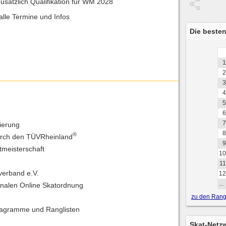
zusätzlich Qualifikation für WM 2028
alle Termine und Infos
Die besten
1
2
3
4
5
6
7
rierung
8
®
urch den TÜVRheinland
9
tmeisterschaft
10
11
verband e.V.
12
...
ionalen Online Skatordnung
zu den Rangl
iagramme und Ranglisten
Skat-Netz