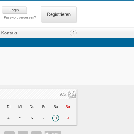
Registrieren
Passwort vergessen?
Kontakt
iCal
Di
Mi
Do
Fr
Sa
So
4
5
6
7
8
9
Follow