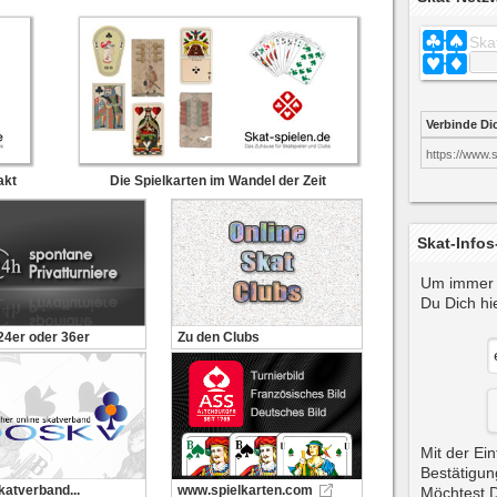
Ska
Verbinde Di
https://www.
akt
Die Spielkarten im Wandel der Zeit
Skat-Infos
Um immer 
Du Dich hie
 24er oder 36er
Zu den Clubs
Mit der Ein
Bestätigun
katverband...
www.spielkarten.com
Möchtest D