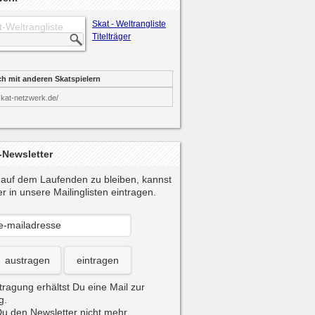
Skat - Weltrangliste
t-Weltrangliste
Titelträger
ch mit anderen Skatspielern
skat-netzwerk.de/
-Newsletter
auf dem Laufenden zu bleiben, kannst
r in unsere Mailinglisten eintragen.
austragen
eintragen
tragung erhältst Du eine Mail zur
g.
u den Newsletter nicht mehr