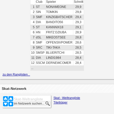
Club
Spieler
Schnitt
1
ST
NONAMEONE
29,9
2
SIN
TOMKIN
29,8
3
SMF
KINZIGBATSCHER
29,4
4
DIA
BANDITO56
29,3
5
ST
KANNNIX18
29,1
6
HN
FRITZ DZIUBA
28,9
7
dSL
MIKEOSTSEE
28,8
8
SMF
OFFENSIVPOWER
28,6
9
SRC
TIKI-TAKA
28,5
10
SMSP
BLUERITCHI
28,5
11
DIA
LINDI1984
28,4
12
SSCM
DERNEWCOMER
28,4
...
zu den Ranglisten...
Skat-Netzwerk
Skat - Weltrangliste
Skat-Weltrangliste
Titelträger