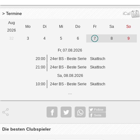
> Termine
iCal
Aug
Mo
Di
Mi
Do
Fr
Sa
So
2026
32
3
4
5
6
7
8
9
Fr, 07.08.2026
20:00
24er BS - Beste Serie
Skattisch
21:00
24er BS - Beste Serie
Skattisch
Sa, 08.08.2026
10:00
24er BS - Beste Serie
Skattisch
...
Follow
Seite
Die besten Clubspieler