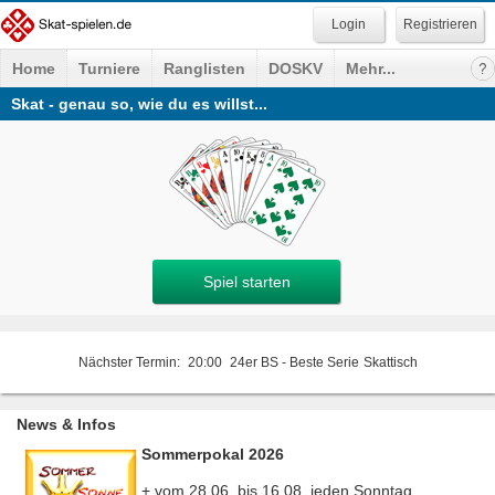
Registrieren
Home
Turniere
Ranglisten
DOSKV
Mehr...
Skat - genau so, wie du es willst...
Spiel starten
Nächster Termin:
20:00
24er BS - Beste Serie
Skattisch
News & Infos
Sommerpokal 2026
+ vom 28.06. bis 16.08. jeden Sonntag