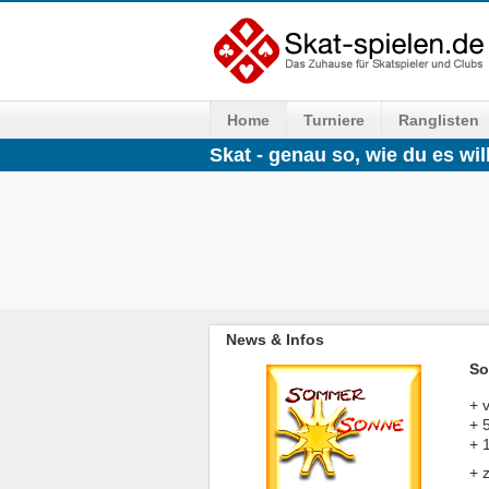
Home
Turniere
Ranglisten
Skat - genau so, wie du es will
News & Infos
So
+ 
+ 
+ 
+ 