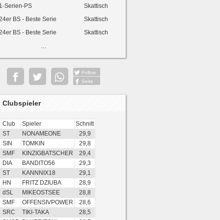
1-Serien-PS
Skattisch
24er BS - Beste Serie
Skattisch
24er BS - Beste Serie
Skattisch
...
Follow
Seite
 Clubspieler
Club
Spieler
Schnitt
ST
NONAMEONE
29,9
SIN
TOMKIN
29,8
SMF
KINZIGBATSCHER
29,4
DIA
BANDITO56
29,3
ST
KANNNIX18
29,1
HN
FRITZ DZIUBA
28,9
dSL
MIKEOSTSEE
28,8
SMF
OFFENSIVPOWER
28,6
SRC
TIKI-TAKA
28,5