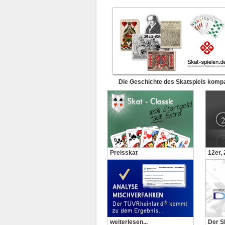
Die Geschichte des Skatspiels komp
Preisskat
12er,
weiterlesen...
Der S