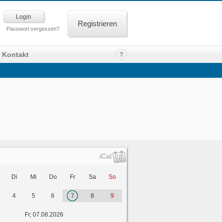
Registrieren
Passwort vergessen?
Kontakt
iCal
Di
Mi
Do
Fr
Sa
So
4
5
6
7
8
9
Fr, 07.08.2026