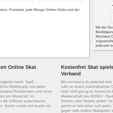
niere, Preisskat, jede Menge Online-Clubs und der
.
Mit der Ein
Bestätigun
Möchtest D
zugesende
jederzeit 
en Online Skat
Kostenfrei Skat spiel
Verband
nzigartig macht: Spaß,
Bei uns kannst du jederzeit ein
liche Wettkämpfe und vieles
oder an einem unterhaltsamen 
spontane Privatturniere und nimm
noch nicht genug ist, kannst du 
ien pro Monat teil. Im
Meisterschaft des DOSKV - Deut
u die Software ausprobieren
Können unter Beweis stellen. I
en. Komm vorbei und tauche ein
gehört es fast schon zum guten 
gegen viele andere Skatspieler 