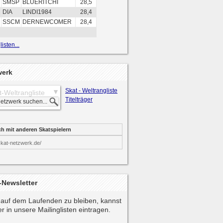
SMSP
BLUERITCHI
28,5
DIA
LINDI1984
28,4
SSCM
DERNEWCOMER
28,4
isten...
werk
Skat - Weltrangliste
t-Weltrangliste
Titelträger
ch mit anderen Skatspielern
skat-netzwerk.de/
-Newsletter
auf dem Laufenden zu bleiben, kannst
r in unsere Mailinglisten eintragen.