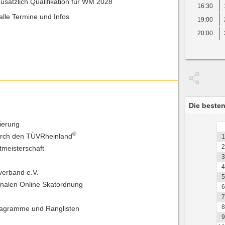
zusätzlich Qualifikation für WM 2028
16:30
alle Termine und Infos
19:00
20:00
Die besten
rierung
®
urch den TÜVRheinland
1
2
tmeisterschaft
3
4
verband e.V.
5
ionalen Online Skatordnung
6
7
8
iagramme und Ranglisten
9