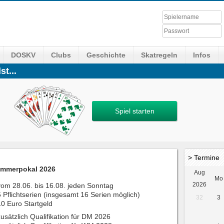
DOSKV
Clubs
Geschichte
Skatregeln
Infos
st...
Spiel starten
> Termine
mmerpokal 2026
Aug
Mo
2026
vom 28.06. bis 16.08. jeden Sonntag
5 Pflichtserien (insgesamt 16 Serien möglich)
32
3
10 Euro Startgeld
zusätzlich Qualifikation für DM 2026