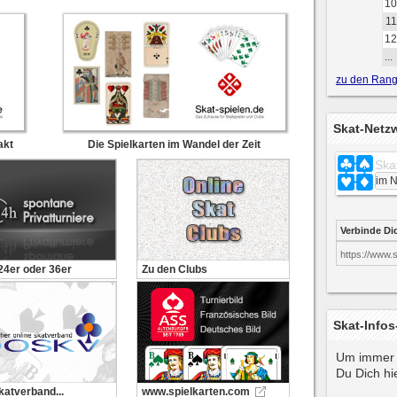
10
11
12
...
zu den Rangl
Skat-Netz
akt
Die Spielkarten im Wandel der Zeit
Ska
Verbinde Di
https://www.
 24er oder 36er
Zu den Clubs
Skat-Infos
Um immer 
Du Dich hie
katverband...
www.spielkarten.com