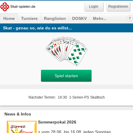
Registrieren
Home
Turniere
Ranglisten
DOSKV
Mehr...
Skat - genau so, wie du es willst...
Spiel starten
Nächster Termin:
16:30
1-Serien-PS
Skattisch
News & Infos
Sommerpokal 2026
+ vom 28.06. bis 16.08. jeden Sonntag