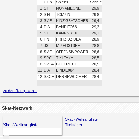
Club
Spieler
Schnitt
1
ST
NONAMEONE
29,9
2
SIN
TOMKIN
29,8
3
SMF
KINZIGBATSCHER
29,4
4
DIA
BANDITO56
29,3
5
ST
KANNNIX18
29,1
6
HN
FRITZ DZIUBA
28,9
7
dSL
MIKEOSTSEE
28,8
8
SMF
OFFENSIVPOWER
28,6
9
SRC
TIKI-TAKA
28,5
10
SMSP
BLUERITCHI
28,5
11
DIA
LINDI1984
28,4
12
SSCM
DERNEWCOMER
28,4
...
zu den Ranglisten...
Skat-Netzwerk
Skat - Weltrangliste
Skat-Weltrangliste
Titelträger