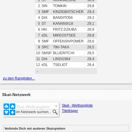
1
ST
NONAMEONE
30,4
2
SIN
TOMKIN
29,8
3
SMF
KINZIGBATSCHER
29,4
4
DIA
BANDITO56
29,3
5
ST
KANNNIX18
29,1
6
HN
FRITZ DZIUBA
28,9
7
dSL
MIKEOSTSEE
28,8
8
SMF
OFFENSIVPOWER
28,6
9
SRC
TIKI-TAKA
28,5
10
SMSP
BLUERITCHI
28,5
11
DIA
LINDI1984
28,4
12
dSL
TSELIOT
28,4
...
zu den Ranglisten...
Skat-Netzwerk
Skat - Weltrangliste
Skat-Weltrangliste
Titelträger
Verbinde Dich mit anderen Skatspielern