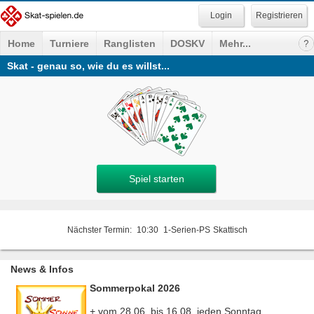
Registrieren
Home
Turniere
Ranglisten
DOSKV
Mehr...
Skat - genau so, wie du es willst...
Spiel starten
Nächster Termin:
10:30
1-Serien-PS
Skattisch
News & Infos
Sommerpokal 2026
+ vom 28.06. bis 16.08. jeden Sonntag