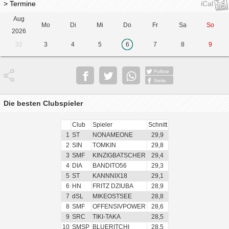
> Termine
iCal
Aug
Mo
Di
Mi
Do
Fr
Sa
So
2026
32
3
4
5
6
7
8
9
Follow
Seite
Die besten Clubspieler
Club
Spieler
Schnitt
1
ST
NONAMEONE
29,9
2
SIN
TOMKIN
29,8
3
SMF
KINZIGBATSCHER
29,4
4
DIA
BANDITO56
29,3
5
ST
KANNNIX18
29,1
6
HN
FRITZ DZIUBA
28,9
7
dSL
MIKEOSTSEE
28,8
8
SMF
OFFENSIVPOWER
28,6
9
SRC
TIKI-TAKA
28,5
10
SMSP
BLUERITCHI
28,5