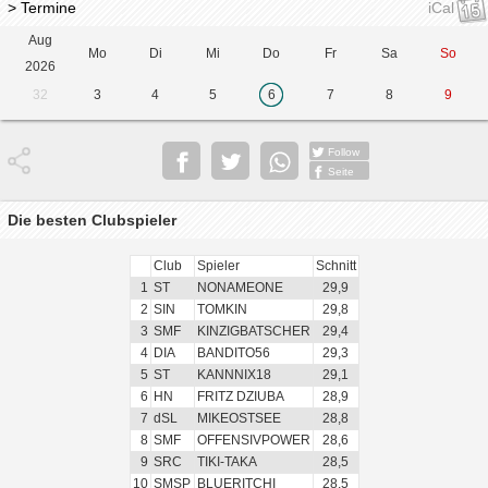
> Termine
iCal
Aug
Mo
Di
Mi
Do
Fr
Sa
So
2026
32
3
4
5
6
7
8
9
Follow
Seite
Die besten Clubspieler
Club
Spieler
Schnitt
1
ST
NONAMEONE
29,9
2
SIN
TOMKIN
29,8
3
SMF
KINZIGBATSCHER
29,4
4
DIA
BANDITO56
29,3
5
ST
KANNNIX18
29,1
6
HN
FRITZ DZIUBA
28,9
7
dSL
MIKEOSTSEE
28,8
8
SMF
OFFENSIVPOWER
28,6
9
SRC
TIKI-TAKA
28,5
10
SMSP
BLUERITCHI
28,5