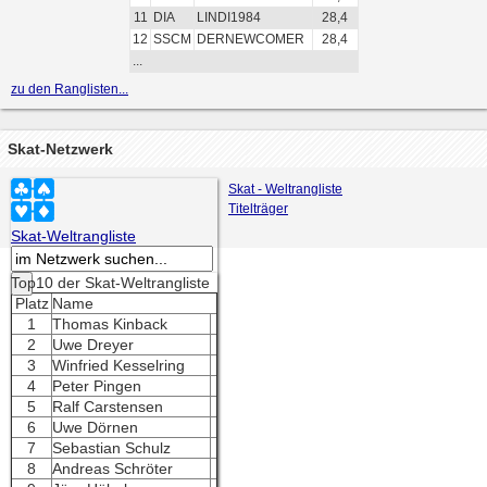
11
DIA
LINDI1984
28,4
12
SSCM
DERNEWCOMER
28,4
...
zu den Ranglisten...
Skat-Netzwerk
Skat - Weltrangliste
Titelträger
Skat-Weltrangliste
Top10 der Skat-Weltrangliste
Platz
Name
1
Thomas Kinback
2
Uwe Dreyer
3
Winfried Kesselring
4
Peter Pingen
5
Ralf Carstensen
6
Uwe Dörnen
7
Sebastian Schulz
8
Andreas Schröter