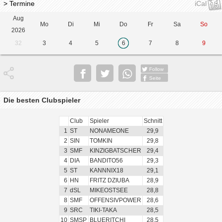
> Termine
iCal
Aug
Mo
Di
Mi
Do
Fr
Sa
So
2026
32
3
4
5
6
7
8
9
Follow
Seite
Die besten Clubspieler
Club
Spieler
Schnitt
1
ST
NONAMEONE
29,9
2
SIN
TOMKIN
29,8
3
SMF
KINZIGBATSCHER
29,4
4
DIA
BANDITO56
29,3
5
ST
KANNNIX18
29,1
6
HN
FRITZ DZIUBA
28,9
7
dSL
MIKEOSTSEE
28,8
8
SMF
OFFENSIVPOWER
28,6
9
SRC
TIKI-TAKA
28,5
10
SMSP
BLUERITCHI
28,5