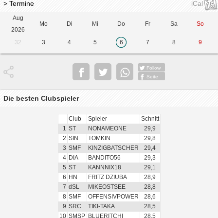
> Termine
iCal
Aug
Mo
Di
Mi
Do
Fr
Sa
So
2026
32
3
4
5
6
7
8
9
Follow
Seite
Die besten Clubspieler
Club
Spieler
Schnitt
1
ST
NONAMEONE
29,9
2
SIN
TOMKIN
29,8
3
SMF
KINZIGBATSCHER
29,4
4
DIA
BANDITO56
29,3
5
ST
KANNNIX18
29,1
6
HN
FRITZ DZIUBA
28,9
7
dSL
MIKEOSTSEE
28,8
8
SMF
OFFENSIVPOWER
28,6
9
SRC
TIKI-TAKA
28,5
10
SMSP
BLUERITCHI
28,5