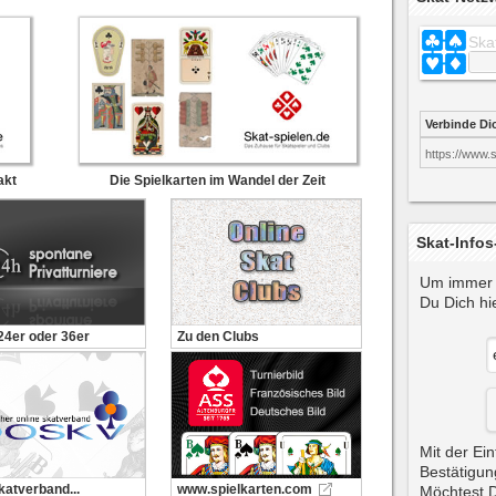
Ska
Verbinde Di
https://www.
akt
Die Spielkarten im Wandel der Zeit
Skat-Infos
Um immer 
Du Dich hie
 24er oder 36er
Zu den Clubs
Mit der Ein
Bestätigun
katverband...
www.spielkarten.com
Möchtest D