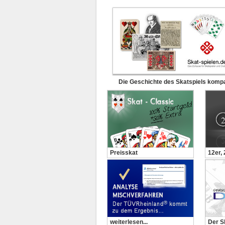
Die Geschichte des Skatspiels komp
Preisskat
12er,
weiterlesen...
Der S