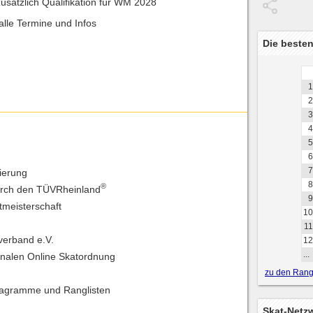
zusätzlich Qualifikation für WM 2028
alle Termine und Infos
Die besten
1
2
3
4
5
6
7
rierung
8
®
urch den TÜVRheinland
9
tmeisterschaft
10
11
verband e.V.
12
...
ionalen Online Skatordnung
zu den Rangl
iagramme und Ranglisten
Skat-Netz