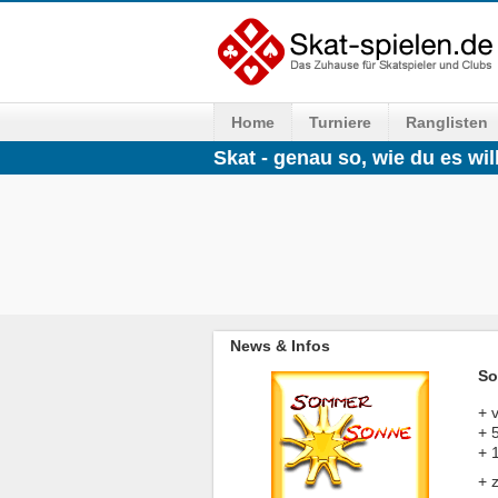
Home
Turniere
Ranglisten
Skat - genau so, wie du es will
News & Infos
So
+ 
+ 
+ 
+ 