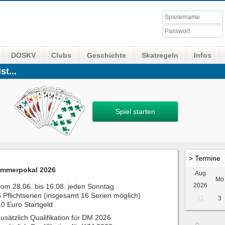
DOSKV
Clubs
Geschichte
Skatregeln
Infos
st...
Spiel starten
> Termine
mmerpokal 2026
Aug
Mo
2026
vom 28.06. bis 16.08. jeden Sonntag
5 Pflichtserien (insgesamt 16 Serien möglich)
32
3
10 Euro Startgeld
zusätzlich Qualifikation für DM 2026