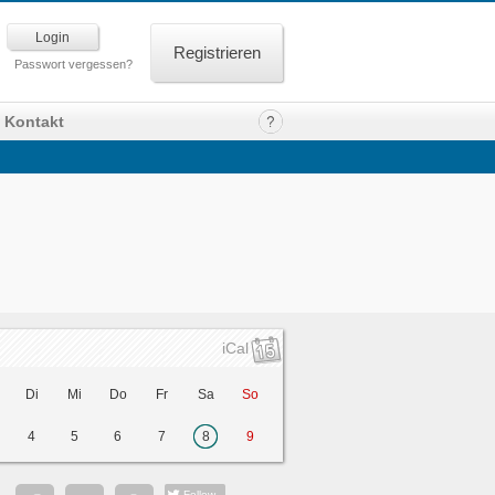
Registrieren
Passwort vergessen?
Kontakt
iCal
Di
Mi
Do
Fr
Sa
So
4
5
6
7
8
9
Follow