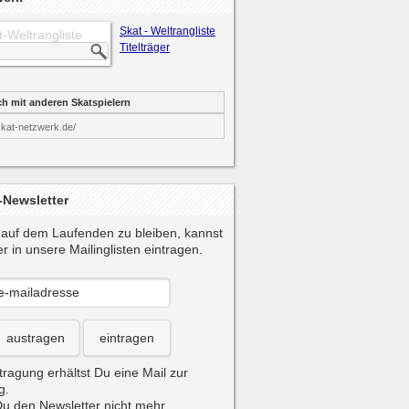
Skat - Weltrangliste
t-Weltrangliste
Titelträger
ch mit anderen Skatspielern
skat-netzwerk.de/
-Newsletter
auf dem Laufenden zu bleiben, kannst
r in unsere Mailinglisten eintragen.
austragen
eintragen
tragung erhältst Du eine Mail zur
g.
u den Newsletter nicht mehr