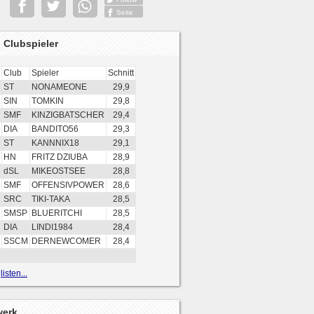
Seite
 Clubspieler
Club
Spieler
Schnitt
ST
NONAMEONE
29,9
SIN
TOMKIN
29,8
SMF
KINZIGBATSCHER
29,4
DIA
BANDITO56
29,3
ST
KANNNIX18
29,1
HN
FRITZ DZIUBA
28,9
dSL
MIKEOSTSEE
28,8
SMF
OFFENSIVPOWER
28,6
SRC
TIKI-TAKA
28,5
SMSP
BLUERITCHI
28,5
DIA
LINDI1984
28,4
SSCM
DERNEWCOMER
28,4
isten...
werk