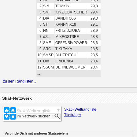
1
ST
NONAMEONE
29,9
2
SIN
TOMKIN
29,8
3
SMF
KINZIGBATSCHER
29,4
4
DIA
BANDITO56
29,3
5
ST
KANNNIX18
29,1
6
HN
FRITZ DZIUBA
28,9
7
dSL
MIKEOSTSEE
28,8
8
SMF
OFFENSIVPOWER
28,6
9
SRC
TIKI-TAKA
28,5
10
SMSP
BLUERITCHI
28,5
11
DIA
LINDI1984
28,4
12
SSCM
DERNEWCOMER
28,4
...
zu den Ranglisten...
Skat-Netzwerk
Skat - Weltrangliste
Skat-Weltrangliste
Titelträger
Verbinde Dich mit anderen Skatspielern