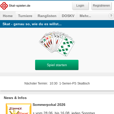
Registrieren
Home
Turniere
Ranglisten
DOSKV
Mehr...
Skat - genau so, wie du es willst...
Spiel starten
Nächster Termin:
10:30
1-Serien-PS
Skattisch
News & Infos
Sommerpokal 2026
+ vom 28.06. bis 16.08. jeden Sonntag