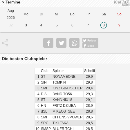
> Termine
iCal
Aug
Mo
Di
Mi
Do
Fr
Sa
So
2026
32
3
4
5
6
7
8
9
Follow
Seite
Die besten Clubspieler
Club
Spieler
Schnitt
1
ST
NONAMEONE
29,9
2
SIN
TOMKIN
29,8
3
SMF
KINZIGBATSCHER
29,4
4
DIA
BANDITO56
29,3
5
ST
KANNNIX18
29,1
6
HN
FRITZ DZIUBA
28,9
7
dSL
MIKEOSTSEE
28,8
8
SMF
OFFENSIVPOWER
28,6
9
SRC
TIKI-TAKA
28,5
10
SMSP
BLUERITCHI
28,5