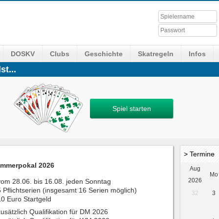
DOSKV
Clubs
Geschichte
Skatregeln
Infos
st...
Spiel starten
> Termine
mmerpokal 2026
Aug
Mo
2026
vom 28.06. bis 16.08. jeden Sonntag
5 Pflichtserien (insgesamt 16 Serien möglich)
32
3
10 Euro Startgeld
zusätzlich Qualifikation für DM 2026