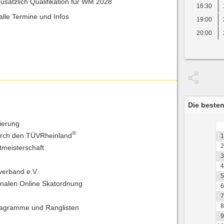
zusätzlich Qualifikation für WM 2028
16:30
alle Termine und Infos
19:00
20:00
Die besten
rierung
®
urch den TÜVRheinland
1
2
tmeisterschaft
3
4
verband e.V.
5
ionalen Online Skatordnung
6
7
8
iagramme und Ranglisten
9