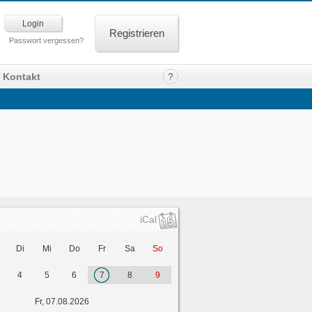
Registrieren
Passwort vergessen?
Kontakt
iCal
Di
Mi
Do
Fr
Sa
So
4
5
6
7
8
9
Fr, 07.08.2026