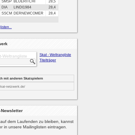
SMSP
BLUERITCHI
28,5
DIA
LINDI1984
28,4
SSCM
DERNEWCOMER
28,4
isten...
werk
Skat - Weltrangliste
t-Weltrangliste
Titelträger
ch mit anderen Skatspielern
skat-netzwerk.de/
-Newsletter
auf dem Laufenden zu bleiben, kannst
r in unsere Mailinglisten eintragen.