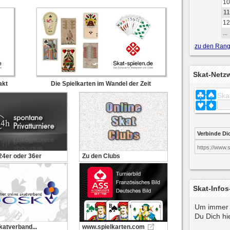
10
11
12
...
zu den Rangl
Skat-Netz
akt
Die Spielkarten im Wandel der Zeit
Ska
Verbinde Di
https://www.
 24er oder 36er
Zu den Clubs
Skat-Infos
Um immer 
Du Dich hie
katverband...
www.spielkarten.com