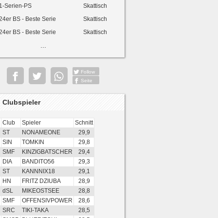
1-Serien-PS
Skattisch
24er BS - Beste Serie
Skattisch
24er BS - Beste Serie
Skattisch
...
Follow
Seite
 Clubspieler
Club
Spieler
Schnitt
ST
NONAMEONE
29,9
SIN
TOMKIN
29,8
SMF
KINZIGBATSCHER
29,4
DIA
BANDITO56
29,3
ST
KANNNIX18
29,1
HN
FRITZ DZIUBA
28,9
dSL
MIKEOSTSEE
28,8
SMF
OFFENSIVPOWER
28,6
SRC
TIKI-TAKA
28,5