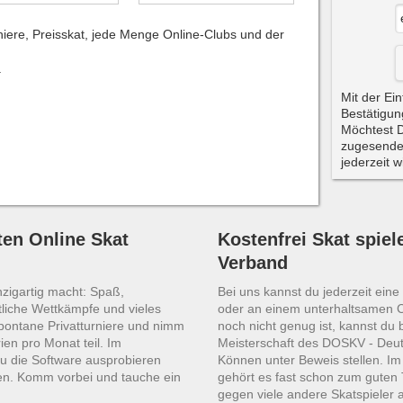
niere, Preisskat, jede Menge Online-Clubs und der
.
Mit der Ein
Bestätigun
Möchtest D
zugesende
jederzeit 
en Online Skat
Kostenfrei Skat spiel
Verband
nzigartig macht: Spaß,
Bei uns kannst du jederzeit ein
liche Wettkämpfe und vieles
oder an einem unterhaltsamen 
spontane Privatturniere und nimm
noch nicht genug ist, kannst du 
ien pro Monat teil. Im
Meisterschaft des DOSKV - Deut
u die Software ausprobieren
Können unter Beweis stellen. I
en. Komm vorbei und tauche ein
gehört es fast schon zum guten 
gegen viele andere Skatspieler 