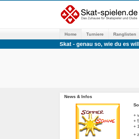
Home
Turniere
Ranglisten
Skat - genau so, wie du es will
News & Infos
So
+ 
+ 
+ 
+ 