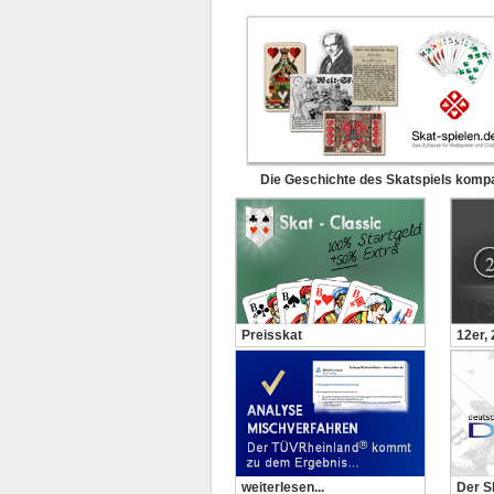
Die Geschichte des Skatspiels komp
Preisskat
12er,
weiterlesen...
Der S