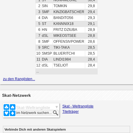
1
ST
NONAMEONE
30,4
2
SIN
TOMKIN
29,8
3
SMF
KINZIGBATSCHER
29,4
4
DIA
BANDITO56
29,3
5
ST
KANNNIX18
29,1
6
HN
FRITZ DZIUBA
28,9
7
dSL
MIKEOSTSEE
28,8
8
SMF
OFFENSIVPOWER
28,6
9
SRC
TIKI-TAKA
28,5
10
SMSP
BLUERITCHI
28,5
11
DIA
LINDI1984
28,4
12
dSL
TSELIOT
28,4
...
zu den Ranglisten...
Skat-Netzwerk
Skat - Weltrangliste
Skat-Weltrangliste
Titelträger
Verbinde Dich mit anderen Skatspielern