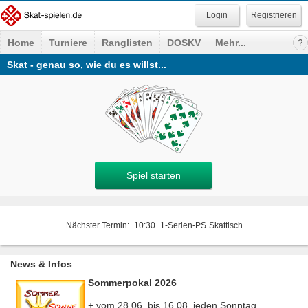
Registrieren
Home
Turniere
Ranglisten
DOSKV
Mehr...
Skat - genau so, wie du es willst...
Spiel starten
Nächster Termin:
10:30
1-Serien-PS
Skattisch
News & Infos
Sommerpokal 2026
+ vom 28.06. bis 16.08. jeden Sonntag