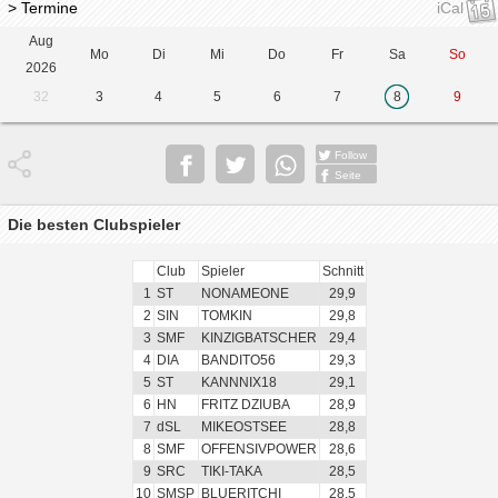
> Termine
iCal
Aug
Mo
Di
Mi
Do
Fr
Sa
So
2026
32
3
4
5
6
7
8
9
Follow
Seite
Die besten Clubspieler
Club
Spieler
Schnitt
1
ST
NONAMEONE
29,9
2
SIN
TOMKIN
29,8
3
SMF
KINZIGBATSCHER
29,4
4
DIA
BANDITO56
29,3
5
ST
KANNNIX18
29,1
6
HN
FRITZ DZIUBA
28,9
7
dSL
MIKEOSTSEE
28,8
8
SMF
OFFENSIVPOWER
28,6
9
SRC
TIKI-TAKA
28,5
10
SMSP
BLUERITCHI
28,5