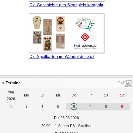
Die Geschichte des Skatspiels kompakt
Die Spielkarten im Wandel der Zeit
> Termine
iCal
Aug
Mo
Di
Mi
Do
Fr
Sa
So
2026
32
3
4
5
6
7
8
9
Do, 06.08.2026
20:00
1-Serien-PS
Skattisch