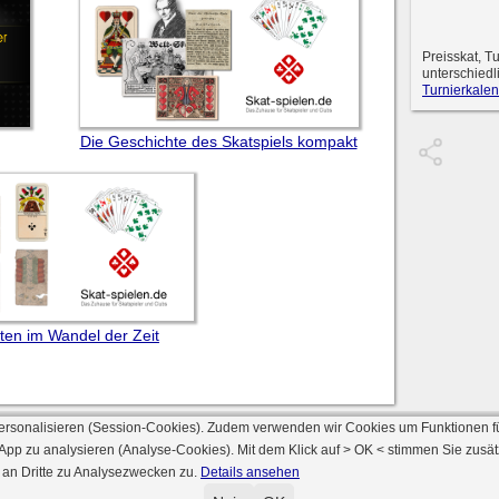
Preisskat, T
unterschiedl
Turnierkalen
Die Geschichte des Skatspiels kompakt
rten im Wandel der Zeit
ersonalisieren (Session-Cookies). Zudem verwenden wir Cookies um Funktionen f
 App zu analysieren (Analyse-Cookies). Mit dem Klick auf
> OK <
stimmen Sie zusät
 an Dritte zu Analysezwecken zu.
Details ansehen
© 2000 - 2026 skat-spielen.de
rsion: 2026 6.241 · registrierte Spieler: 501.048 ·
Online Skat Server: 142 (private 