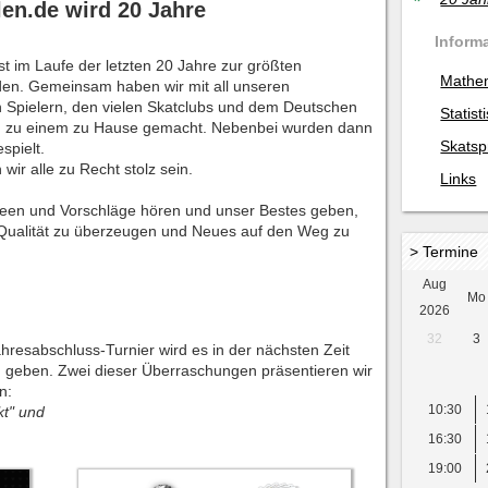
len.de wird 20 Jahre
Inform
t im Laufe der letzten 20 Jahre zur größten
Mathe
rden. Gemeinsam haben wir mit all unseren
en Spielern, den vielen Skatclubs und dem Deutschen
Statist
rm zu einem zu Hause gemacht. Nebenbei wurden dann
Skatsp
spielt.
wir alle zu Recht stolz sein.
Links
Ideen und Vorschläge hören und unser Bestes geben,
Qualität zu überzeugen und Neues auf den Weg zu
> Termine
Aug
Mo
2026
32
3
esabschluss-Turnier wird es in der nächsten Zeit
 geben. Zwei dieser Überraschungen präsentieren wir
n:
10:30
kt" und
16:30
19:00