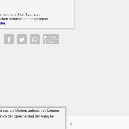
...
urniere und Skat-Events von
ichen Veranstaltern in unserem
der
.
Follow
Seite
ür soziale Medien anbieten zu können
zlich der Speicherung der Analyse-
Server:136)