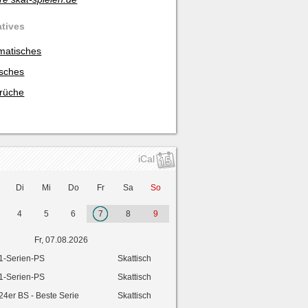
atives
matisches
isches
rüche
iCal
Di
Mi
Do
Fr
Sa
So
4
5
6
7
8
9
Fr, 07.08.2026
1-Serien-PS
Skattisch
1-Serien-PS
Skattisch
24er BS - Beste Serie
Skattisch