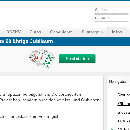
DOSKV
Clubs
Geschichte
Skatregeln
Infos
das 20jährige Jubiläum
Spiel starten
Navigation:
ge Strapazen bereitgehalten. Die veränderten
Skat s
rivatleben, sondern auch das Vereins- und Clubleben
Zähltr
Glossa
h einen Anlass zum Feiern gibt:
TÜV - 
20 Jah