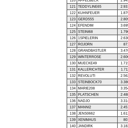
120
APPELBECK
2.94
121
TEDDYLINE65
2.93
122
KUHNFEUER
1.87
123
GERD555
2.80
124
EFENDIM
3.69
125
STEINI68
1.79
126
1SPIELERIN
2.63
127
ROJORN
87
128
GRANDBASTLER
3.47
129
WINTERROSE
2.60
130
MUECKE49
1.71
131
KALLERICHTER
1.71
132
REVOLUTI
2.56
133
STEINBOCK70
3.38
134
MARIE208
3.35
135
PLATSCHEN
2.48
136
NADJO
3.31
137
MANNI2
2.45
138
JENS0662
1.61
139
XENIMAUS
80
140
JANDIRK
3.18