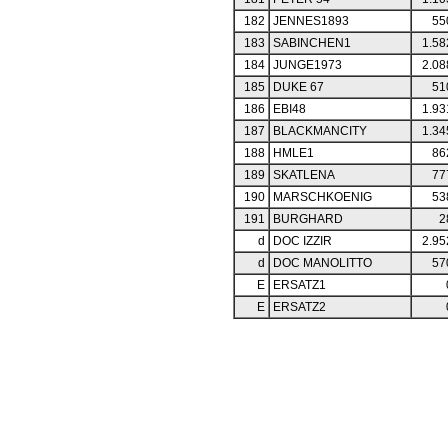
182
JENNES1893
55
183
SABINCHEN1
1.58
184
JUNGE1973
2.08
185
DUKE 67
51
186
EBI48
1.93
187
BLACKMANCITY
1.34
188
HMLE1
86
189
SKATLENA
77
190
MARSCHKOENIG
53
191
BURGHARD
2
d
DOC IZZIR
2.95
d
DOC MANOLITTO
57
E
ERSATZ1
E
ERSATZ2