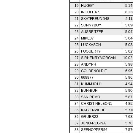
19
HUGGY
5.14
20
INGOLF 67
8.23
21
SKATFREUND48
5.11
22
SONNYBOY
5.09
23
AUSREITZER
5.04
24
MIKE07
5.04
25
LUCKASCH
5.03
26
FOGGERTY
5.02
27
SIRHENRYMORGAN
10.02
28
ANDYPH
5.98
29
GOLDENOLDIE
6.96
30
668877
5.96
31
KUMMJO111
4.94
32
BUH-BUH
5.90
33
SAN REMO
5.87
34
CHRISTINELEON1
4.85
35
KATZENWEDEL
5.77
36
GRUER22
7.68
37
JUNO-REGINA
5.70
38
SEEHOPPER56
7.57