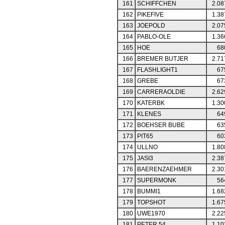
161
SCHIFFCHEN
2.08
162
PIKEFIVE
1.38
163
JOEPOLD
2.07
164
PABLO-OLE
1.36
165
HOE
68
166
BREMER BUTJER
2.71
167
FLASHLIGHT1
67
168
GREBE
67
169
CARRERAOLDIE
2.62
170
KATERBK
1.30
171
KLENES
64
172
BOEHSER BUBE
63
173
PIT65
60
174
ULLNO
1.80
175
JASI3
2.38
176
BAERENZAEHMER
2.30
177
SUPERMONK
56
178
BUMMI1
1.68
179
TOPSHOT
1.67
180
UWE1970
2.22
181
PETER 54
1.10