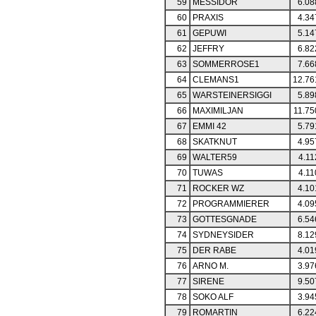
59
MESSIDOR
6.08
60
PRAXIS
4.34
61
GEPUWI
5.14
62
JEFFRY
6.82
63
SOMMERROSE1
7.66
64
CLEMANS1
12.76
65
WARSTEINERSIGGI
5.89
66
MAXIMILJAN
11.75
67
EMMI 42
5.79
68
SKATKNUT
4.95
69
WALTER59
4.11
70
TUWAS
4.11
71
ROCKER WZ
4.10
72
PROGRAMMIERER
4.09
73
GOTTESGNADE
6.54
74
SYDNEYSIDER
8.12
75
DER RABE
4.01
76
ARNO M.
3.97
77
SIRENE
9.50
78
SOKO ALF
3.94
79
ROMARTIN
6.22