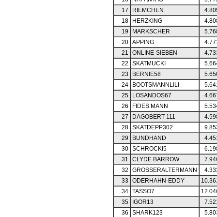
17
RIEMCHEN
4.80
18
HERZKING
4.80
19
MARKSCHER
5.76
20
APPING
4.77
21
ONLINE-SIEBEN
4.73
22
SKATMUCKI
5.66
23
BERNIE58
5.65
24
BOOTSMANNLILI
5.64
25
LOSANDOS67
4.66
26
FIDES MANN
5.53
27
DAGOBERT 111
4.59
28
SKATDEPP302
9.85
29
BUNDHAND
4.45
30
SCHROCKI5
6.19
31
CLYDE BARROW
7.94
32
GROSSERALTERMANN
4.33
33
ODERHAHN-EDDY
10.36
34
TASSO7
12.04
35
IGOR13
7.52
36
SHARK123
5.80