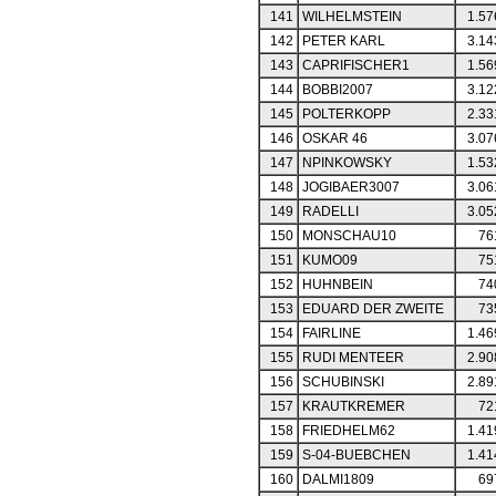
141
WILHELMSTEIN
1.57
142
PETER KARL
3.14
143
CAPRIFISCHER1
1.56
144
BOBBI2007
3.12
145
POLTERKOPP
2.33
146
OSKAR 46
3.07
147
NPINKOWSKY
1.53
148
JOGIBAER3007
3.06
149
RADELLI
3.05
150
MONSCHAU10
76
151
KUMO09
75
152
HUHNBEIN
74
153
EDUARD DER ZWEITE
73
154
FAIRLINE
1.46
155
RUDI MENTEER
2.90
156
SCHUBINSKI
2.89
157
KRAUTKREMER
72
158
FRIEDHELM62
1.41
159
S-04-BUEBCHEN
1.41
160
DALMI1809
69