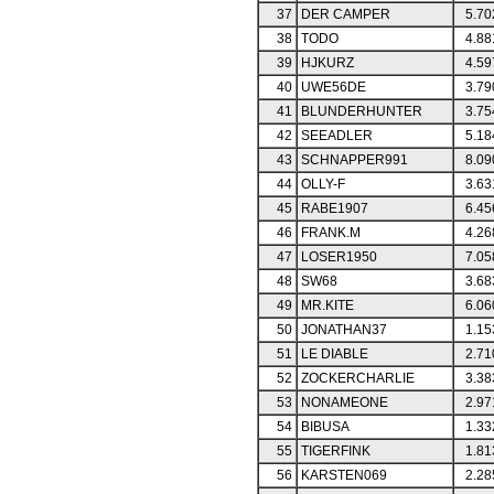
37
DER CAMPER
5.70
38
TODO
4.88
39
HJKURZ
4.59
40
UWE56DE
3.79
41
BLUNDERHUNTER
3.75
42
SEEADLER
5.18
43
SCHNAPPER991
8.09
44
OLLY-F
3.63
45
RABE1907
6.45
46
FRANK.M
4.26
47
LOSER1950
7.05
48
SW68
3.68
49
MR.KITE
6.06
50
JONATHAN37
1.15
51
LE DIABLE
2.71
52
ZOCKERCHARLIE
3.38
53
NONAMEONE
2.97
54
BIBUSA
1.33
55
TIGERFINK
1.81
56
KARSTEN069
2.28