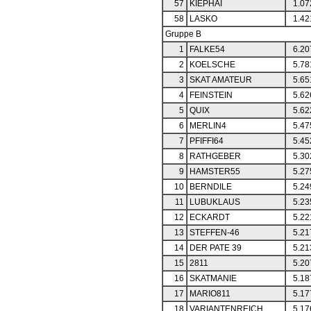
57
KIEPHAI
1.07
58
LASKO
1.42
Gruppe B
1
FALKE54
6.20
2
KOELSCHE
5.78
3
SKAT AMATEUR
5.65
4
FEINSTEIN
5.62
5
QUIX
5.62
6
MERLIN4
5.47
7
PFIFFI64
5.45
8
RATHGEBER
5.30
9
HAMSTER55
5.27
10
BERNDILE
5.24
11
LUBUKLAUS
5.23
12
ECKARDT
5.22
13
STEFFEN-46
5.21
14
DER PATE 39
5.21
15
2811
5.20
16
SKATMANIE
5.18
17
MARIO811
5.17
18
VARIANTENREICH
5.17