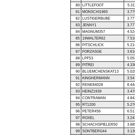
80
LITTLEFOOT
5.31
81
MONSCHI1965
3.77
82
LUSTIGERBUBE
3.77
83
JENNY1
3.77
84
MAGNUM357
4.52
85
19WALTER62
7.51
86
PITSCHLICK
5.21
87
FORZASGE
3.61
88
LPF53
5.05
89
PITREI
4.33
90
BLUEMCHENSKAT13
5.02
91
KINGHERMANN
3.54
92
RENE84028
8.44
93
HEINZ1939
3.47
94
CONTRAMAN
4.84
95
RT1200
5.27
96
PETER456
6.51
97
ROXEL
3.24
98
SCHACHSPIELER50
3.88
99
SONTBERG44
3.13