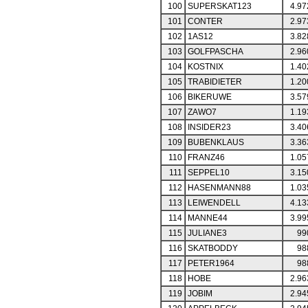
100
SUPERSKAT123
4.97
101
CONTER
2.97
102
1AS12
3.82
103
GOLFPASCHA
2.96
104
KOSTNIX
1.40
105
TRABIDIETER
1.20
106
BIKERUWE
3.57
107
ZAWO7
1.19
108
INSIDER23
3.40
109
BUBENKLAUS
3.36
110
FRANZ46
1.05
111
SEPPEL10
3.15
112
HASENMANN88
1.03
113
LEIWENDELL
4.13
114
MANNE44
3.99
115
JULIANE3
99
116
SKATBODDY
98
117
PETER1964
98
118
HOBE
2.96
119
JOBIM
2.94