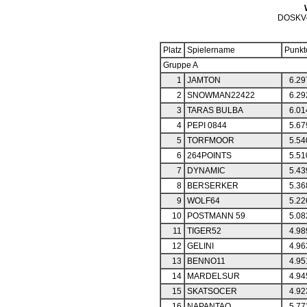
DOSKV
Platz
Spielername
Punkt
Gruppe A
1
JAMTON
6.29
2
SNOWMAN22422
6.29
3
TARAS BULBA
6.01
4
PEPI 0844
5.67
5
TORFMOOR
5.54
6
264POINTS
5.51
7
DYNAMIC
5.43
8
BERSERKER
5.36
9
WOLF64
5.22
10
POSTMANN 59
5.08
11
TIGER52
4.98
12
GELINI
4.96
13
BENNO11
4.95
14
MARDELSUR
4.94
15
SKATSOCER
4.92
16
NAPANTAO
5.77