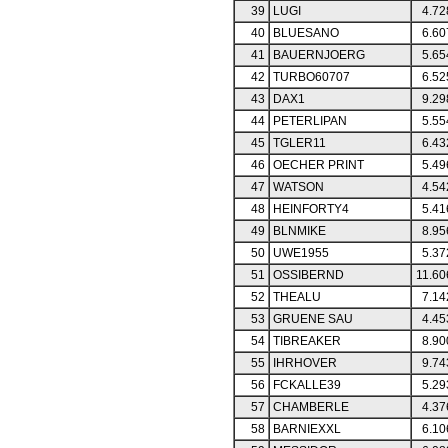
39
LUGI
4.72
40
BLUESANO
6.60
41
BAUERNJOERG
5.65
42
TURBO60707
6.52
43
DAX1
9.29
44
PETERLIPAN
5.55
45
TGLER11
6.43
46
OECHER PRINT
5.49
47
WATSON
4.54
48
HEINFORTY4
5.41
49
BLNMIKE
8.95
50
UWE1955
5.37
51
OSSIBERND
11.60
52
THEALU
7.14
53
GRUENE SAU
4.45
54
TIBREAKER
8.90
55
IHRHOVER
9.74
56
FCKALLE39
5.29
57
CHAMBERLE
4.37
58
BARNIEXXL
6.10