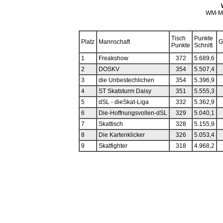
WM-M
Tisch
Punkte
Platz
Mannschaft
G
Punkte
Schnitt
1
Freakshow
372
5.689,6
2
DOSKV
354
5.507,4
3
die Unbestechlichen
354
5.396,9
4
ST Skatsturm Daisy
351
5.555,3
5
dSL - dieSkat-Liga
332
5.362,9
6
Die-Hoffnungsvollen-dSL
329
5.040,1
7
Skattisch
328
5.155,9
8
Die Kartenklicker
326
5.053,4
9
Skatfighter
318
4.968,2